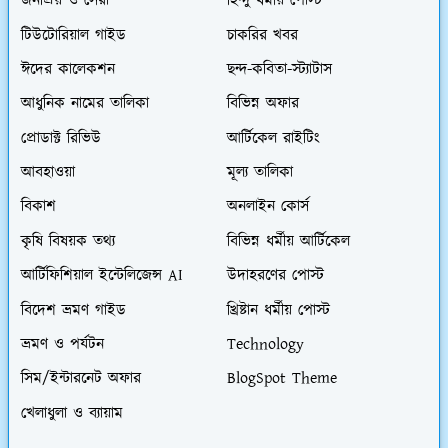
জনপ্রিয় ও সেরা
হিন্দু ধর্মীয় পোস্ট
টিউটোরিয়াল গাইড
চাকরির খবর
ঈদের কালেকশন
ছন্দ-কবিতা-স্ট্যাটাস
আধুনিক নামের তালিকা
বিভিন্ন অফার
প্রোডাক্ট রিভিউ
আর্টিকেল রাইটিং
আবহাওয়া
মূল্য তালিকা
বিকাশ
অনলাইন কোর্স
কৃষি বিষয়ক তথ্য
বিভিন্ন ধর্মীয় আর্টিকেল
আর্টিফিশিয়াল ইন্টেলিজেন্স AI
উদাহরণের পোস্ট
বিদেশ ভ্রমণ গাইড
খ্রিষ্টান ধর্মীয় পোস্ট
ভ্রমণ ও পর্যটন
Technology
সিম/ইন্টারনেট অফার
BlogSpot Theme
খেলাধুলা ও ব্যায়াম