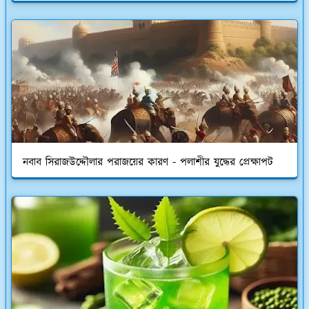
নবাব সিরাজউদ্দৌলার পরাজয়ের কারণ - পলাশীর যুদ্ধের প্রেক্ষাপট