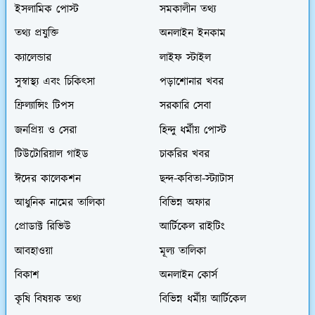
ইসলামিক পোস্ট
সমকালীন তথ্য
তথ্য প্রযুক্তি
অনলাইন ইনকাম
ক্যালেন্ডার
লাইফ স্টাইল
সুস্বাস্থ্য এবং চিকিৎসা
পড়াশোনার খবর
ফ্রিল্যান্সিং টিপস
সরকারি সেবা
জনপ্রিয় ও সেরা
হিন্দু ধর্মীয় পোস্ট
টিউটোরিয়াল গাইড
চাকরির খবর
ঈদের কালেকশন
ছন্দ-কবিতা-স্ট্যাটাস
আধুনিক নামের তালিকা
বিভিন্ন অফার
প্রোডাক্ট রিভিউ
আর্টিকেল রাইটিং
আবহাওয়া
মূল্য তালিকা
বিকাশ
অনলাইন কোর্স
কৃষি বিষয়ক তথ্য
বিভিন্ন ধর্মীয় আর্টিকেল