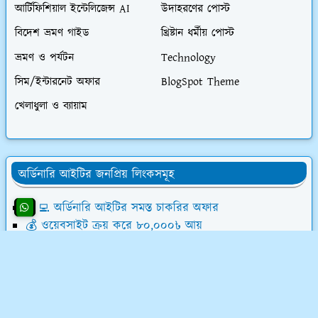
আর্টিফিশিয়াল ইন্টেলিজেন্স AI
উদাহরণের পোস্ট
বিদেশ ভ্রমণ গাইড
খ্রিষ্টান ধর্মীয় পোস্ট
ভ্রমণ ও পর্যটন
Technology
সিম/ইন্টারনেট অফার
BlogSpot Theme
খেলাধুলা ও ব্যায়াম
অর্ডিনারি আইটির জনপ্রিয় লিংকসমূহ
👨‍💻 অর্ডিনারি আইটির সমস্ত চাকরির অফার
💰 ওয়েবসাইট ক্রয় করে ৮০,০০০৳ আয়
💸 ডিজিটাল মার্কেটিং শিখে লাখ টাকা আয়
📝 লেখালেখি করে মাসে ১৫,০০০৳ আয়
💻 ব্লগ মনিটাইজেশন কোর্স (৫৮ ক্লাস)