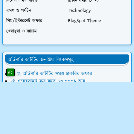
বিদেশ ভ্রমণ গাইড
খ্রিষ্টান ধর্মীয় পোস্ট
ভ্রমণ ও পর্যটন
Technology
সিম/ইন্টারনেট অফার
BlogSpot Theme
খেলাধুলা ও ব্যায়াম
অর্ডিনারি আইটির জনপ্রিয় লিংকসমূহ
👨‍💻 অর্ডিনারি আইটির সমস্ত চাকরির অফার
💰 ওয়েবসাইট ক্রয় করে ৮০,০০০৳ আয়
💸 ডিজিটাল মার্কেটিং শিখে লাখ টাকা আয়
📝 লেখালেখি করে মাসে ১৫,০০০৳ আয়
💻 ব্লগ মনিটাইজেশন কোর্স (৫৮ ক্লাস)