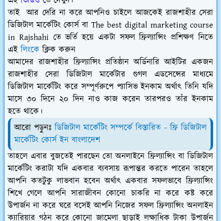
এই
ভিডিও
তে দেখুন।
তাই আর দেরি না করে আপনিও চাইলে আজকেই রাজশাহীর সেরা
ডিজিটাল মার্কেটিং কোর্স বা The best digital marketing course
in Rajshahi তে ভর্তি হয়ে একটা সফল ফ্রিল্যান্সিং প্রশিক্ষণ নিতে
এই
লিংকে
ক্লিক করুন
আমাদের রাজশাহীর ফ্রিল্যান্সিং প্রতিষ্ঠান অর্ডিনারি আইটির একজন
রাজশাহীর সেরা ডিজিটাল মার্কেটার গুগল এডসেন্সের মাধ্যমে
ডিজিটাল মার্কেটিং করে সম্পূর্ণরুপে প্যাসিভ ইনকাম অর্থাৎ তিনি যদি
মাসে ৩০ দিনে ২০ দিন নাও কাজ করেন তারপরও তাঁর ইনকাম
হতে থাকে।
আরো পড়ুনঃ
ডিজিটাল মার্কেটিং সম্পর্কে বিস্তারিত - ফ্রি ডিজিটাল
মার্কেটিং কোর্স ইন বাংলাদেশ
তাহলে এবার বুজতেই পারছেন তো অনলাইনে ফ্রিল্যান্সিং বা ডিজিটাল
মার্কেটিং করাটা যদি একবার ব্যবসায় রূপান্তর করতে পারেন তাহলে
আপনি কতটুকু লাভবান হবেন অর্থাৎ একবার সফলভাবে ফ্রিল্যান্সিং
শিখে গেলে আপনি সারাজীবন কোনো চাকরি না করে কষ্ট করে
উপার্জন না করে ঘরে বসেই আপনি নিজের সফল ফ্রিল্যান্সিং অনলাইন
ক্যারিয়ার গঠন করে কোনো জামেলা ছাড়াই লক্ষাধিক টাকা উপার্জন