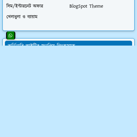
সিম/ইন্টারনেট অফার
BlogSpot Theme
খেলাধুলা ও ব্যায়াম
অর্ডিনারি আইটির জনপ্রিয় লিংকসমূহ
👨‍💻 অর্ডিনারি আইটির সমস্ত চাকরির অফার
💰 ওয়েবসাইট ক্রয় করে ৮০,০০০৳ আয়
💸 ডিজিটাল মার্কেটিং শিখে লাখ টাকা আয়
📝 লেখালেখি করে মাসে ১৫,০০০৳ আয়
💻 ব্লগ মনিটাইজেশন কোর্স (৫৮ ক্লাস)
অর্ডিনারি আইটি সম্পর্কে