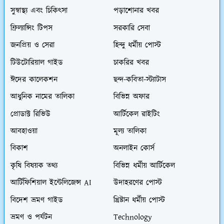
সুস্বাস্থ্য এবং চিকিৎসা
পড়াশোনার খবর
ফ্রিল্যান্সিং টিপস
সরকারি সেবা
জনপ্রিয় ও সেরা
হিন্দু ধর্মীয় পোস্ট
টিউটোরিয়াল গাইড
চাকরির খবর
ঈদের কালেকশন
ছন্দ-কবিতা-স্ট্যাটাস
আধুনিক নামের তালিকা
বিভিন্ন অফার
প্রোডাক্ট রিভিউ
আর্টিকেল রাইটিং
আবহাওয়া
মূল্য তালিকা
বিকাশ
অনলাইন কোর্স
কৃষি বিষয়ক তথ্য
বিভিন্ন ধর্মীয় আর্টিকেল
আর্টিফিশিয়াল ইন্টেলিজেন্স AI
উদাহরণের পোস্ট
বিদেশ ভ্রমণ গাইড
খ্রিষ্টান ধর্মীয় পোস্ট
ভ্রমণ ও পর্যটন
Technology