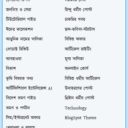
ফ্রিল্যান্সিং টিপস
সরকারি সেবা
জনপ্রিয় ও সেরা
হিন্দু ধর্মীয় পোস্ট
টিউটোরিয়াল গাইড
চাকরির খবর
ঈদের কালেকশন
ছন্দ-কবিতা-স্ট্যাটাস
আধুনিক নামের তালিকা
বিভিন্ন অফার
প্রোডাক্ট রিভিউ
আর্টিকেল রাইটিং
আবহাওয়া
মূল্য তালিকা
বিকাশ
অনলাইন কোর্স
কৃষি বিষয়ক তথ্য
বিভিন্ন ধর্মীয় আর্টিকেল
আর্টিফিশিয়াল ইন্টেলিজেন্স AI
উদাহরণের পোস্ট
বিদেশ ভ্রমণ গাইড
খ্রিষ্টান ধর্মীয় পোস্ট
ভ্রমণ ও পর্যটন
Technology
সিম/ইন্টারনেট অফার
BlogSpot Theme
খেলাধুলা ও ব্যায়াম