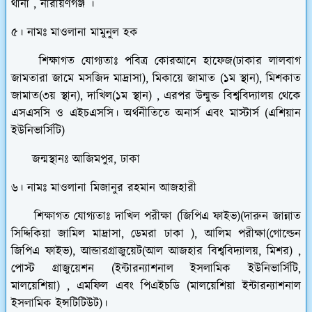
থানা , নারায়ণগঞ্জ ।
৫। নামঃ মাওলানা মামুনুল হক
শিক্ষাগত যোগ্যতাঃ পবিত্র কোরআনে হাফেজ(ঢাকার লালবাগ
জামতারা জামে মসজিদ মাদ্রাসা), মিকায়ে জামাত (১ম স্থান), মিশকাত
জামাত(৩য় স্থান), দাখিল(১ম স্থান) , এরপর উন্মুক্ত বিশ্ববিদ্যালয় থেকে
এসএসসি ও এইচএসসি। অর্থনীতিতে অনার্স এবং মাস্টার্স (এশিয়ান
ইউনিভার্সিটি)
জন্মস্থানঃ আজিমপুর, ঢাকা
৬। নামঃ মাওলানা মিজানুর রহমান আজহারী
শিক্ষাগত যোগ্যতাঃ দাখিল পরীক্ষা (জিপিএ ফাইভ)(দারুন জান্নাত
সিদ্দিকিয়া জামিল মাদ্রাসা, ডেমরা ঢাকা ), আলিম পরীক্ষা(গোল্ডেন
জিপিএ ফাইভ), আন্ডারগ্রাজুয়েট(আল আজহার বিশ্ববিদ্যালয়, মিশর) ,
পোস্ট গ্রাজুয়েশন (ইন্টারন্যাশনাল ইসলামিক ইউনিভার্সিটি,
মালয়েশিয়া) , এমফিল এবং পিএইচডি (মালয়েশিয়া ইন্টারন্যাশনাল
ইসলামিক ইন্সটিটিউট)।