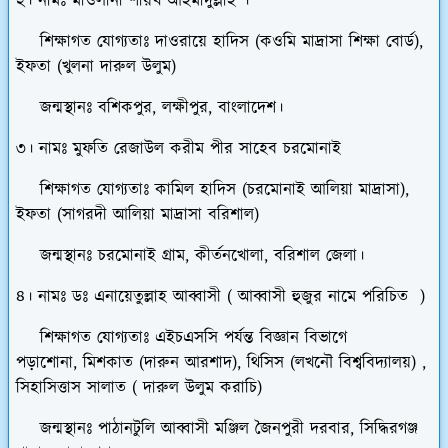
২। নামঃ মাওলানা শায়খ আহমাদুল্লাহ ।
শিক্ষাগত যোগ্যতাঃ দাওরায়ে হাদিস (কওমি মাদ্রাসা শিক্ষা বোর্ড),
ইফতা (খুলনা দারুল উলুম)
জন্মস্থানঃ বশিকপুর, লক্ষীপুর, বাংলাদেশ।
৩। নামঃ মুফতি রেজাউল করীম পীর সাহেব চরমোনাই
শিক্ষাগত যোগ্যতাঃ কামিল হাদিস (চরমোনাই আলিয়া মাদ্রাসা),
ইফতা (সাগরদী আলিয়া মাদ্রাসা বরিশাল)
জন্মস্থানঃ চরমোনাই গ্রাম, কীর্তনখোলা, বরিশাল জেলা।
৪। নামঃ ডঃ এনায়েতুল্লাহ আব্বাসী ( আব্বাসী হুজুর নামে পরিচিত )
শিক্ষাগত যোগ্যতাঃ এইচএসসি পর্যন্ত বিজ্ঞান বিভাগে
পড়াশোনা, মিশকাত (দারুন আরশাদ), থিসিস (লখনৌ বিশ্ববিদ্যালয়) ,
সিহাসিত্তাস সালাত ( দারুল উলুম করাচি)
জন্মস্থানঃ পাঠানটুলি আব্বাসী মঞ্জিল জৈনপুরী দরবার, সিদ্ধিরগঞ্জ