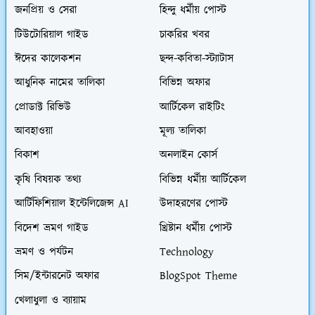
জনপ্রিয় ও সেরা
হিন্দু ধর্মীয় পোস্ট
টিউটোরিয়াল গাইড
চাকরির খবর
ঈদের কালেকশন
ছন্দ-কবিতা-স্ট্যাটাস
আধুনিক নামের তালিকা
বিভিন্ন অফার
প্রোডাক্ট রিভিউ
আর্টিকেল রাইটিং
আবহাওয়া
মূল্য তালিকা
বিকাশ
অনলাইন কোর্স
কৃষি বিষয়ক তথ্য
বিভিন্ন ধর্মীয় আর্টিকেল
আর্টিফিশিয়াল ইন্টেলিজেন্স AI
উদাহরণের পোস্ট
বিদেশ ভ্রমণ গাইড
খ্রিষ্টান ধর্মীয় পোস্ট
ভ্রমণ ও পর্যটন
Technology
সিম/ইন্টারনেট অফার
BlogSpot Theme
খেলাধুলা ও ব্যায়াম