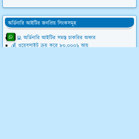
অর্ডিনারি আইটির জনপ্রিয় লিংকসমূহ
👨‍💻 অর্ডিনারি আইটির সমস্ত চাকরির অফার
💰 ওয়েবসাইট ক্রয় করে ৮০,০০০৳ আয়
💸 ডিজিটাল মার্কেটিং শিখে লাখ টাকা আয়
📝 লেখালেখি করে মাসে ১৫,০০০৳ আয়
💻 ব্লগ মনিটাইজেশন কোর্স (৫৮ ক্লাস)
অর্ডিনারি আইটি সম্পর্কে
অর্ডিনারি আইটি একটি ফুলস্ট্যাক ডিজিটাল মার্কেটিং কোম্পানি
এবং ফ্রিল্যান্সিং ইনস্টিটিউট। ফ্রিল্যান্সিং শিখুন ০৩ মাসের লিখিত
মানিব্যাক গ্যারেন্টিসহ - শর্ত প্রযোজ্য*