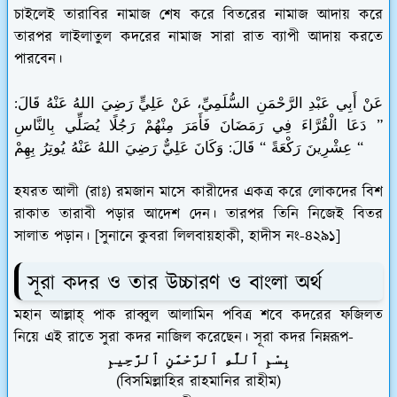
চাইলেই তারাবির নামাজ শেষ করে বিতরের নামাজ আদায় করে
তারপর লাইলাতুল কদরের নামাজ সারা রাত ব্যাপী আদায় করতে
পারবেন।
عَنْ أَبِي عَبْدِ الرَّحْمَنِ السُّلَمِيِّ، عَنْ عَلِيٍّ رَضِيَ اللهُ عَنْهُ قَالَ:
” دَعَا الْقُرَّاءَ فِي رَمَضَانَ فَأَمَرَ مِنْهُمْ رَجُلًا يُصَلِّي بِالنَّاسِ
عِشْرِينَ رَكْعَةً “ قَالَ: وَكَانَ عَلِيٌّ رَضِيَ اللهُ عَنْهُ يُوتِرُ بِهِمْ “
হযরত আলী (রাঃ) রমজান মাসে কারীদের একত্র করে লোকদের বিশ
রাকাত তারাবী পড়ার আদেশ দেন। তারপর তিনি নিজেই বিতর
সালাত পড়ান। [সুনানে কুবরা লিলবায়হাকী, হাদীস নং-৪২৯১]
সূরা কদর ও তার উচ্চারণ ও বাংলা অর্থ
মহান আল্লাহ্‌ পাক রাব্বুল আলামিন পবিত্র শবে কদরের ফজিলত
নিয়ে এই রাতে সুরা কদর নাজিল করেছেন। সূরা কদর নিম্নরূপ-
بِسْمِ ٱللَّٰهِ ٱلرَّحْمَٰنِ ٱلرَّحِيمِ
(বিসমিল্লাহির রাহমানির রাহীম)