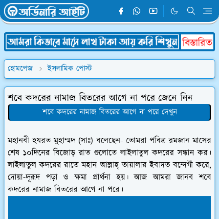
হোমপেজ
ইসলামিক পোস্ট
শবে কদরের নামাজ বিতরের আগে না পরে জেনে নিন
শবে কদরের নামাজ বিতরের আগে না পরে দেখুন
মহানবী হযরত মুহাম্মদ (সাঃ) বলেছেন- তোমরা পবিত্র রমজান মাসের
শেষ ১০দিনের বিজোড় রাত গুলোতে লাইলাতুল কদরের সন্ধান কর।
লাইলাতুল কদরের রাতে মহান আল্লাহ্‌ তায়ালার ইবাদত বন্দেগী করে,
দোয়া-দূরূদ পড়া ও ক্ষমা প্রার্থনা হয়। আজ আমরা জানব শবে
কদরের নামাজ বিতরের আগে না পরে।