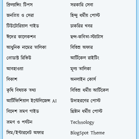
ফ্রিল্যান্সিং টিপস
সরকারি সেবা
জনপ্রিয় ও সেরা
হিন্দু ধর্মীয় পোস্ট
টিউটোরিয়াল গাইড
চাকরির খবর
ঈদের কালেকশন
ছন্দ-কবিতা-স্ট্যাটাস
আধুনিক নামের তালিকা
বিভিন্ন অফার
প্রোডাক্ট রিভিউ
আর্টিকেল রাইটিং
আবহাওয়া
মূল্য তালিকা
বিকাশ
অনলাইন কোর্স
কৃষি বিষয়ক তথ্য
বিভিন্ন ধর্মীয় আর্টিকেল
আর্টিফিশিয়াল ইন্টেলিজেন্স AI
উদাহরণের পোস্ট
বিদেশ ভ্রমণ গাইড
খ্রিষ্টান ধর্মীয় পোস্ট
ভ্রমণ ও পর্যটন
Technology
সিম/ইন্টারনেট অফার
BlogSpot Theme