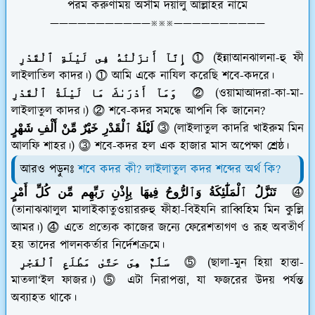
পরম করুণাময় অসীম দয়ালু আল্লাহর নামে‎‎
———————————※※※——————————
إِنَّآ أَنزَلْنَٰهُ فِى لَيْلَةِ ٱلْقَدْرِ
⓵ (ইন্নাআনঝালনা-হু ফী
লাইলাতিল কাদর।) ⓵ আমি একে নাযিল করেছি শবে-কদরে।
وَمَآ أَدْرَىٰكَ مَا لَيْلَةُ ٱلْقَدْرِ
⓶ (ওয়ামাআদরা-কা-মা-
লাইলাতুল কাদর।) ⓶ শবে-কদর সমন্ধে আপনি কি জানেন?
لَيْلَةُ ٱلْقَدْرِ خَيْرٌ مِّنْ أَلْفِ شَهْرٍ
⓷ (লাইলাতুল কাদরি খাইরুম মিন
আলফি শাহর।) ⓷ শবে-কদর হল এক হাজার মাস অপেক্ষা শ্রেষ্ঠ।
আরও পড়ুনঃ
শবে কদর কী? লাইলাতুল কদর শব্দের অর্থ কি?
تَنَزَّلُ ٱلْمَلَٰٓئِكَةُ وَٱلرُّوحُ فِيهَا بِإِذْنِ رَبِّهِم مِّن كُلِّ أَمْرٍ
⓸
(তানাঝঝালুল মালাইকাতুওয়াররুহু ফীহা-বিইযনি রাব্বিহিম মিন কুল্লি
আমর।) ⓸ এতে প্রত্যেক কাজের জন্যে ফেরেশতাগণ ও রূহ অবতীর্ণ
হয় তাদের পালনকর্তার নির্দেশক্রমে।
سَلَٰمٌ هِىَ حَتَّىٰ مَطْلَعِ ٱلْفَجْرِ
⓹ (ছালা-মুন হিয়া হাত্তা-
মাতলা‘ইল ফাজর।) ⓹ এটা নিরাপত্তা, যা ফজরের উদয় পর্যন্ত
অব্যাহত থাকে।