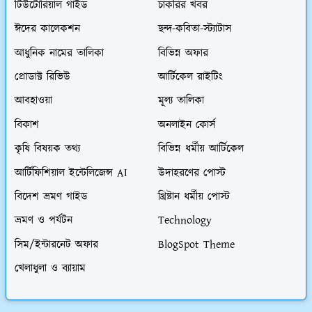
টিউটোরিয়াল গাইড
চাকরির খবর
ঈদের কালেকশন
ছন্দ-কবিতা-স্ট্যাটাস
আধুনিক নামের তালিকা
বিভিন্ন অফার
প্রোডাক্ট রিভিউ
আর্টিকেল রাইটিং
আবহাওয়া
মূল্য তালিকা
বিকাশ
অনলাইন কোর্স
কৃষি বিষয়ক তথ্য
বিভিন্ন ধর্মীয় আর্টিকেল
আর্টিফিশিয়াল ইন্টেলিজেন্স AI
উদাহরণের পোস্ট
বিদেশ ভ্রমণ গাইড
খ্রিষ্টান ধর্মীয় পোস্ট
ভ্রমণ ও পর্যটন
Technology
সিম/ইন্টারনেট অফার
BlogSpot Theme
খেলাধুলা ও ব্যায়াম