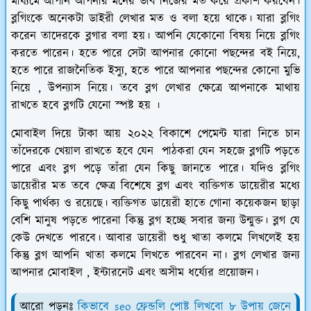
মাধ্যমে আপনি আপনার মনের ভাব নিজের মত করে প্রকাশ করবেন।
ব্লগিংকে অনেকটা ডাইরী লেখার মত ও বলা হয়ে থাকে। যারা ব্লগিং
করেন তাদেরকে ব্লগার বলা হয়। আপনি যেকোনো বিষয় নিয়ে ব্লগিং
করতে পারেন। হতে পারে সেটা আপনার কোনো পছন্দের বই নিয়ে,
হতে পারে রাজনৈতিক ইস্যু, হতে পারে আপনার পছন্দের কোনো মুভি
নিয়ে , উপন্যাস নিয়ে। তবে ব্লগ লেখার ক্ষেত্রে আপনাকে মাথায়
রাখতে হবে ব্লগটি যেনো স্পষ্ট হয় ।
মোবাইল দিয়ে টাকা আয় ২০২২ বিকাশে পেমেন্ট যারা নিতে চান
তাঁদেরকে খেয়াল রাখতে হবে যেন পাঠকরা যেন সহজে ব্লগটি পড়তে
পারে এবং ব্লগ পড়ে তাঁরা যেন কিছু জানতে পারে। যদিও ব্লগিং
ডায়েরীর মত তবে ক্ষেত্র বিশেষে ব্লগ এবং ব্যক্তিগত ডায়েরীর মধ্যে
কিছু পার্থক্য ও রয়েছে। ব্যক্তিগত ডায়েরী হাতে গোনা কয়েকজন ছাড়া
বেশি মানুষ পড়তে পারেনা কিন্তু ব্লগ হচ্ছে সবার জন্য উন্মুক্ত। ব্লগ যে
কেউ দেখতে পারবে। আবার ডায়েরী শুধু খাতা কলমে লিখলেই হয়
কিন্তু ব্লগ আপনি খাতা কলমে লিখতে পারবেন না। ব্লগ লেখার জন্য
আপনার মোবাইল , ইন্টারনেট এবং অসীম ধর্য্যের প্রয়োজন।
আরো পড়ুনঃ
কিভাবে seo ফ্রেন্ডলি পোষ্ট লিখবো ৮ উপায় জেনে