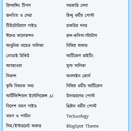
ফ্রিল্যান্সিং টিপস
সরকারি সেবা
জনপ্রিয় ও সেরা
হিন্দু ধর্মীয় পোস্ট
টিউটোরিয়াল গাইড
চাকরির খবর
ঈদের কালেকশন
ছন্দ-কবিতা-স্ট্যাটাস
আধুনিক নামের তালিকা
বিভিন্ন অফার
প্রোডাক্ট রিভিউ
আর্টিকেল রাইটিং
আবহাওয়া
মূল্য তালিকা
বিকাশ
অনলাইন কোর্স
কৃষি বিষয়ক তথ্য
বিভিন্ন ধর্মীয় আর্টিকেল
আর্টিফিশিয়াল ইন্টেলিজেন্স AI
উদাহরণের পোস্ট
বিদেশ ভ্রমণ গাইড
খ্রিষ্টান ধর্মীয় পোস্ট
ভ্রমণ ও পর্যটন
Technology
সিম/ইন্টারনেট অফার
BlogSpot Theme