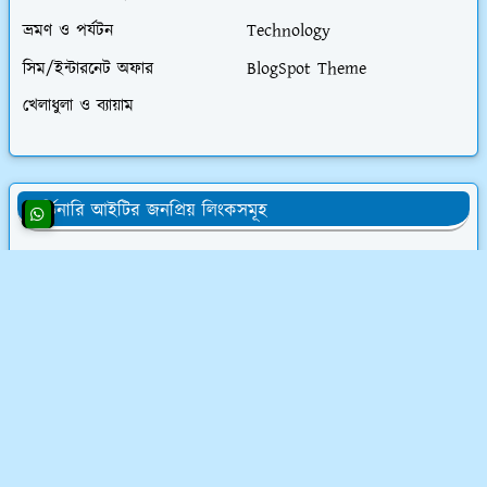
ভ্রমণ ও পর্যটন
Technology
সিম/ইন্টারনেট অফার
BlogSpot Theme
খেলাধুলা ও ব্যায়াম
অর্ডিনারি আইটির জনপ্রিয় লিংকসমূহ
👨‍💻 অর্ডিনারি আইটির সমস্ত চাকরির অফার
💰 ওয়েবসাইট ক্রয় করে ৮০,০০০৳ আয়
💸 ডিজিটাল মার্কেটিং শিখে লাখ টাকা আয়
📝 লেখালেখি করে মাসে ১৫,০০০৳ আয়
💻 ব্লগ মনিটাইজেশন কোর্স (৫৮ ক্লাস)