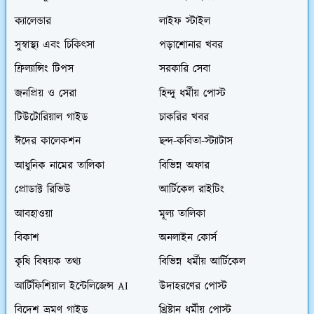
ক্যালেন্ডার
লাইফ স্টাইল
সুস্বাস্থ্য এবং চিকিৎসা
পড়াশোনার খবর
ফ্রিল্যান্সিং টিপস
সরকারি সেবা
জনপ্রিয় ও সেরা
হিন্দু ধর্মীয় পোস্ট
টিউটোরিয়াল গাইড
চাকরির খবর
ঈদের কালেকশন
ছন্দ-কবিতা-স্ট্যাটাস
আধুনিক নামের তালিকা
বিভিন্ন অফার
প্রোডাক্ট রিভিউ
আর্টিকেল রাইটিং
আবহাওয়া
মূল্য তালিকা
বিকাশ
অনলাইন কোর্স
কৃষি বিষয়ক তথ্য
বিভিন্ন ধর্মীয় আর্টিকেল
আর্টিফিশিয়াল ইন্টেলিজেন্স AI
উদাহরণের পোস্ট
বিদেশ ভ্রমণ গাইড
খ্রিষ্টান ধর্মীয় পোস্ট