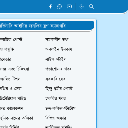
র্ডিনারি আইটির জনপ্রিয় ব্লগ ক্যাটাগরি
সলামিক পোস্ট
সমকালীন তথ্য
্য প্রযুক্তি
অনলাইন ইনকাম
যালেন্ডার
লাইফ স্টাইল
স্বাস্থ্য এবং চিকিৎসা
পড়াশোনার খবর
রিল্যান্সিং টিপস
সরকারি সেবা
প্রিয় ও সেরা
হিন্দু ধর্মীয় পোস্ট
িউটোরিয়াল গাইড
চাকরির খবর
দের কালেকশন
ছন্দ-কবিতা-স্ট্যাটাস
ধুনিক নামের তালিকা
বিভিন্ন অফার