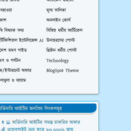
রোডাক্ট রিভিউ
আর্টিকেল রাইটিং
বহাওয়া
মূল্য তালিকা
িকাশ
অনলাইন কোর্স
ষি বিষয়ক তথ্য
বিভিন্ন ধর্মীয় আর্টিকেল
্টিফিশিয়াল ইন্টেলিজেন্স AI
উদাহরণের পোস্ট
িদেশ ভ্রমণ গাইড
খ্রিষ্টান ধর্মীয় পোস্ট
রমণ ও পর্যটন
Technology
িম/ইন্টারনেট অফার
BlogSpot Theme
লাধুলা ও ব্যায়াম
র্ডিনারি আইটির জনপ্রিয় লিংকসমূহ
👨‍💻 অর্ডিনারি আইটির সমস্ত চাকরির অফার
💰 ওয়েবসাইট ক্রয় করে ৮০,০০০৳ আয়