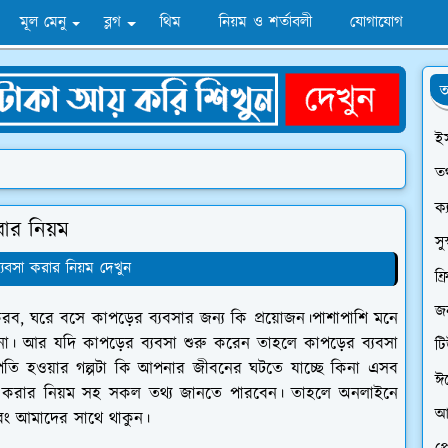
মূল মেনু
ব্লগ
থিম
নিয়ম ও শর্তাবলী
যোগাযোগ
অ
ই
তথ
ক্
রার নিয়ম
সু
্যবসা করার নিয়ম দেখুন
ফ্
জন
করব, ঘরে বসে কাপড়ের ব্যবসার জন্য কি প্রয়োজন।পাশাপাশি মনে
কিনা। আর যদি কাপড়ের ব্যবসা শুরু করেন তাহলে কাপড়ের ব্যবসা
ট
তি হওয়ার গল্পটা কি আপনার জীবনের ঘটতে যাচ্ছে কিনা এসব
ঈ
সা করার নিয়ম সহ সকল তথ্য জানতে পারবেন। তাহলে অনলাইনে
আ
এবং আমাদের সাথে থাকুন।