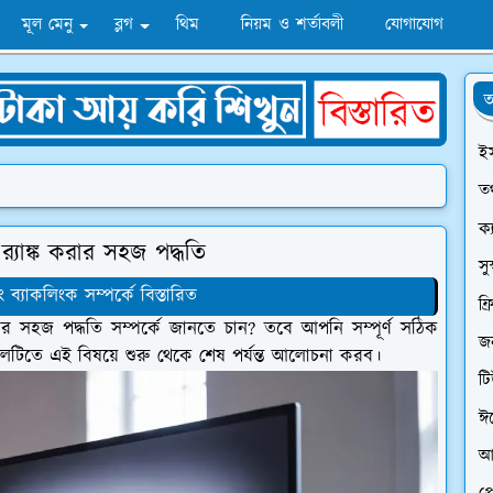
মূল মেনু
ব্লগ
থিম
নিয়ম ও শর্তাবলী
যোগাযোগ
অ
ই
তথ
ক্
‍্যাঙ্ক করার সহজ পদ্ধতি
সু
ব্যাকলিংক সম্পর্কে বিস্তারিত
ফ্
করার সহজ পদ্ধতি সম্পর্কে জানতে চান? তবে আপনি সম্পূর্ণ সঠিক
জন
টিতে এই বিষয়ে শুরু থেকে শেষ পর্যন্ত আলোচনা করব।
ট
ঈ
আ