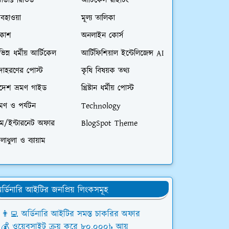
রোডাক্ট রিভিউ
আর্টিকেল রাইটিং
বহাওয়া
মূল্য তালিকা
িকাশ
অনলাইন কোর্স
ভিন্ন ধর্মীয় আর্টিকেল
আর্টিফিশিয়াল ইন্টেলিজেন্স AI
দাহরণের পোস্ট
কৃষি বিষয়ক তথ্য
িদেশ ভ্রমণ গাইড
খ্রিষ্টান ধর্মীয় পোস্ট
রমণ ও পর্যটন
Technology
িম/ইন্টারনেট অফার
BlogSpot Theme
লাধুলা ও ব্যায়াম
র্ডিনারি আইটির জনপ্রিয় লিংকসমূহ
👨‍💻 অর্ডিনারি আইটির সমস্ত চাকরির অফার
💰 ওয়েবসাইট ক্রয় করে ৮০,০০০৳ আয়