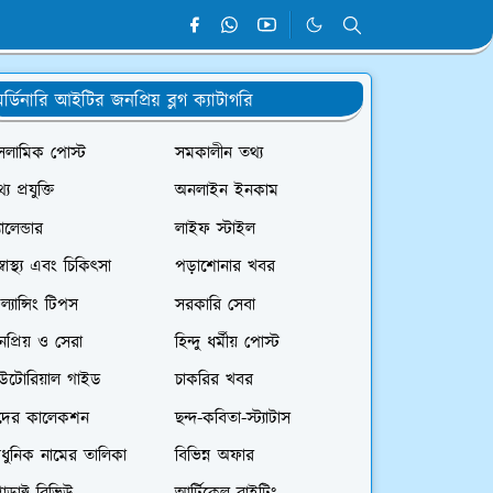
র্ডিনারি আইটির জনপ্রিয় ব্লগ ক্যাটাগরি
সলামিক পোস্ট
সমকালীন তথ্য
্য প্রযুক্তি
অনলাইন ইনকাম
যালেন্ডার
লাইফ স্টাইল
স্বাস্থ্য এবং চিকিৎসা
পড়াশোনার খবর
রিল্যান্সিং টিপস
সরকারি সেবা
প্রিয় ও সেরা
হিন্দু ধর্মীয় পোস্ট
িউটোরিয়াল গাইড
চাকরির খবর
দের কালেকশন
ছন্দ-কবিতা-স্ট্যাটাস
ধুনিক নামের তালিকা
বিভিন্ন অফার