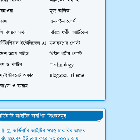
রোডাক্ট রিভিউ
আর্টিকেল রাইটিং
বহাওয়া
মূল্য তালিকা
িকাশ
অনলাইন কোর্স
ষি বিষয়ক তথ্য
বিভিন্ন ধর্মীয় আর্টিকেল
্টিফিশিয়াল ইন্টেলিজেন্স AI
উদাহরণের পোস্ট
িদেশ ভ্রমণ গাইড
খ্রিষ্টান ধর্মীয় পোস্ট
রমণ ও পর্যটন
Technology
িম/ইন্টারনেট অফার
BlogSpot Theme
লাধুলা ও ব্যায়াম
র্ডিনারি আইটির জনপ্রিয় লিংকসমূহ
👨‍💻 অর্ডিনারি আইটির সমস্ত চাকরির অফার
💰 ওয়েবসাইট ক্রয় করে ৮০,০০০৳ আয়