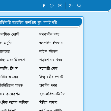
র্ডিনারি আইটির জনপ্রিয় ব্লগ ক্যাটাগরি
সলামিক পোস্ট
সমকালীন তথ্য
্য প্রযুক্তি
অনলাইন ইনকাম
যালেন্ডার
লাইফ স্টাইল
স্বাস্থ্য এবং চিকিৎসা
পড়াশোনার খবর
রিল্যান্সিং টিপস
সরকারি সেবা
প্রিয় ও সেরা
হিন্দু ধর্মীয় পোস্ট
িউটোরিয়াল গাইড
চাকরির খবর
দের কালেকশন
ছন্দ-কবিতা-স্ট্যাটাস
ধুনিক নামের তালিকা
বিভিন্ন অফার