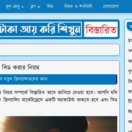
মূল মেনু
ব্লগ
থিম
নিয়ম ও শর্তাবলী
যোগাযোগ
অ
ই
তথ
ক্
া ও বিড করার নিয়ম
সু
স নতুন ফ্রিল্যান্সারদের জন্য
ফ্
জন
করার নিয়ম সম্পর্কে বিস্তারিত ভাবে জানিয়ে দেওয়া হবে। আপনি যদি
্রিল্যান্সিং মার্কেটপ্লেসে একটি অ্যাকাউন্ট থাকতে হবে এবং বিড
ট
ঈ
আ