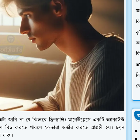
প্
আ
ব
কৃ
আর
ব
ভ্
স
খে
অ
টা জানি না যে কিভাবে ফ্রিল্যান্সিং মার্কেটপ্লেসে একটি অ্যাকাউন্ট
ুলে বিড করতে পারলে ক্রেতারা অর্ডার করতে আগ্রহী হয়। চলুন
া যাক।