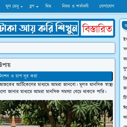
মূল মেনু
ব্লগ
থিম
নিয়ম ও শর্তাবলী
যোগাযোগ
অ
ই
তথ
ক্
 উপায়
সু
েনশন ও চাপ দূর করা
ফ্
ে আজকের আর্টিকেলের মাধ্যমে আমরা জানবো। মূলত মানসিক স্বাস্থ্য
জন
 গুলো জানার মাধ্যমে আমরা মানসিক সমস্যা বেচে থাকতে পারি।
ট
ঈ
আ