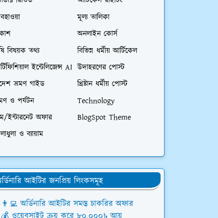
রোডাক্ট রিভিউ
আর্টিকেল রাইটিং
বহাওয়া
মূল্য তালিকা
িকাশ
অনলাইন কোর্স
ষি বিষয়ক তথ্য
বিভিন্ন ধর্মীয় আর্টিকেল
্টিফিশিয়াল ইন্টেলিজেন্স AI
উদাহরণের পোস্ট
িদেশ ভ্রমণ গাইড
খ্রিষ্টান ধর্মীয় পোস্ট
রমণ ও পর্যটন
Technology
িম/ইন্টারনেট অফার
BlogSpot Theme
লাধুলা ও ব্যায়াম
র্ডিনারি আইটির জনপ্রিয় লিংকসমূহ
👨‍💻 অর্ডিনারি আইটির সমস্ত চাকরির অফার
💰 ওয়েবসাইট ক্রয় করে ৮০,০০০৳ আয়