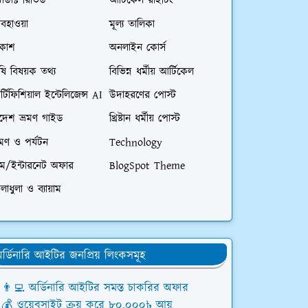
রোডাক্ট রিভিউ
আর্টিকেল রাইটিং
বহাওয়া
মূল্য তালিকা
িকাশ
অনলাইন কোর্স
ষি বিষয়ক তথ্য
বিভিন্ন ধর্মীয় আর্টিকেল
্টিফিশিয়াল ইন্টেলিজেন্স AI
উদাহরণের পোস্ট
িদেশ ভ্রমণ গাইড
খ্রিষ্টান ধর্মীয় পোস্ট
রমণ ও পর্যটন
Technology
িম/ইন্টারনেট অফার
BlogSpot Theme
লাধুলা ও ব্যায়াম
র্ডিনারি আইটির জনপ্রিয় লিংকসমূহ
👨‍💻 অর্ডিনারি আইটির সমস্ত চাকরির অফার
💰 ওয়েবসাইট ক্রয় করে ৮০,০০০৳ আয়