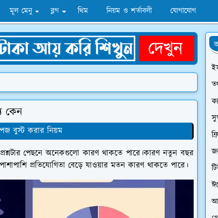
মূল মেনু
ব্লগ
থিম
নিয়ম ও শর্তাবলী
যোগাযোগ
অ
ই
তথ
ক্
য কেন
সু
েজ বুস্ট করার নিয়ম
ফ্
জন
প্রশ্নটার পেছনে অনেকগুলো কারণ থাকতে পারে।কারণ নতুন বছর
 পাশাপাশি প্রতিযোগিতা বেড়ে যাওয়ার মতন কারণ থাকতে পারে।
ট
ঈ
আ