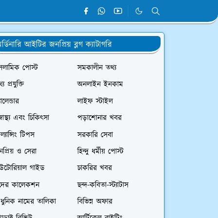
র্ডিনারি আইটির জনপ্রিয় ব্লগ ক্যাটাগরি
সলামিক পোস্ট
সমকালীন তথ্য
্য প্রযুক্তি
অনলাইন ইনকাম
যালেন্ডার
লাইফ স্টাইল
স্বাস্থ্য এবং চিকিৎসা
পড়াশোনার খবর
রিল্যান্সিং টিপস
সরকারি সেবা
প্রিয় ও সেরা
হিন্দু ধর্মীয় পোস্ট
িউটোরিয়াল গাইড
চাকরির খবর
দের কালেকশন
ছন্দ-কবিতা-স্ট্যাটাস
ধুনিক নামের তালিকা
বিভিন্ন অফার