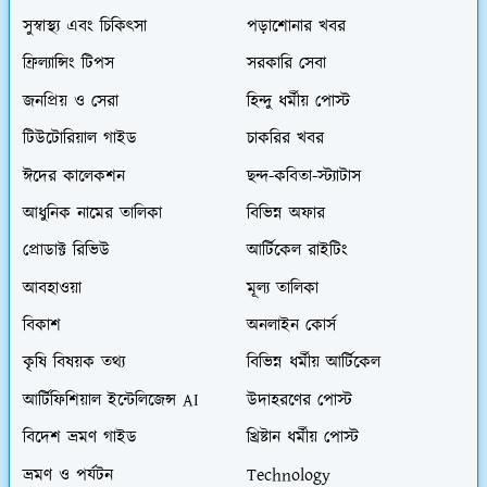
সুস্বাস্থ্য এবং চিকিৎসা
পড়াশোনার খবর
ফ্রিল্যান্সিং টিপস
সরকারি সেবা
জনপ্রিয় ও সেরা
হিন্দু ধর্মীয় পোস্ট
টিউটোরিয়াল গাইড
চাকরির খবর
ঈদের কালেকশন
ছন্দ-কবিতা-স্ট্যাটাস
আধুনিক নামের তালিকা
বিভিন্ন অফার
প্রোডাক্ট রিভিউ
আর্টিকেল রাইটিং
আবহাওয়া
মূল্য তালিকা
বিকাশ
অনলাইন কোর্স
কৃষি বিষয়ক তথ্য
বিভিন্ন ধর্মীয় আর্টিকেল
আর্টিফিশিয়াল ইন্টেলিজেন্স AI
উদাহরণের পোস্ট
বিদেশ ভ্রমণ গাইড
খ্রিষ্টান ধর্মীয় পোস্ট
ভ্রমণ ও পর্যটন
Technology