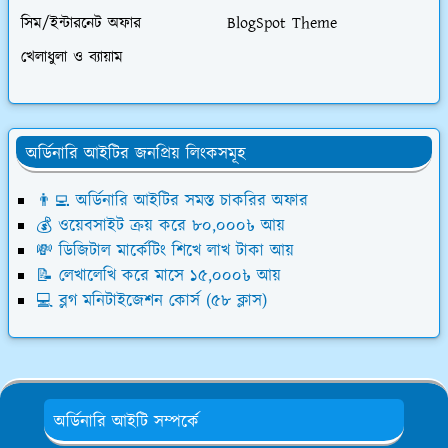
সিম/ইন্টারনেট অফার
BlogSpot Theme
খেলাধুলা ও ব্যায়াম
অর্ডিনারি আইটির জনপ্রিয় লিংকসমূহ
👨‍💻 অর্ডিনারি আইটির সমস্ত চাকরির অফার
💰 ওয়েবসাইট ক্রয় করে ৮০,০০০৳ আয়
💸 ডিজিটাল মার্কেটিং শিখে লাখ টাকা আয়
📝 লেখালেখি করে মাসে ১৫,০০০৳ আয়
💻 ব্লগ মনিটাইজেশন কোর্স (৫৮ ক্লাস)
অর্ডিনারি আইটি সম্পর্কে