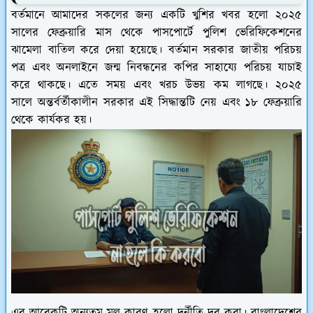
বর্তমানে আমাদের সকলের জন্য একটি খুশির খবর হলো ২০২৫
সালের ফেব্রুয়ারি মাস থেকে পাসপোর্টে পুলিশ ভেরিফিকেশনের
ঝামেলা বাতিল করে দেয়া হয়েছে। বর্তমান সরকার জাতীয় পরিচয়
পত্র এবং অনলাইনে জন্ম নিবন্ধনের কপির সাহায্যে পরিচয় যাচাই
করে থাকছে। এতে সময় এবং খরচ উভয় কম লাগছে। ২০২৫
সালে অন্তর্বর্তীকালীন সরকার এই সিদ্ধান্তটি নেয় এবং ১৮ ফেব্রুয়ারি
থেকে কার্যকর হয়।
এর আরেকটি অন্যতম মূল কারণ হলো দুর্নীতি দূর করা। বাংলাদেশের