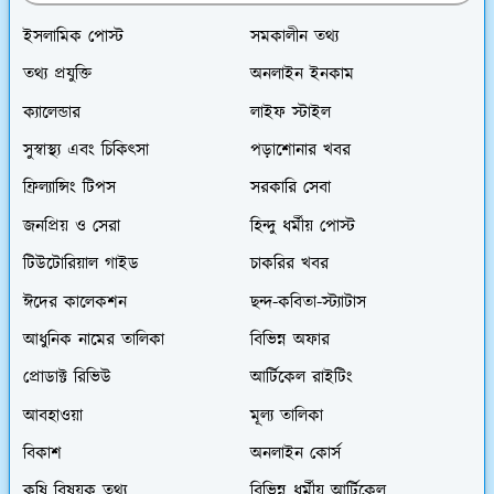
ইসলামিক পোস্ট
সমকালীন তথ্য
তথ্য প্রযুক্তি
অনলাইন ইনকাম
ক্যালেন্ডার
লাইফ স্টাইল
সুস্বাস্থ্য এবং চিকিৎসা
পড়াশোনার খবর
ফ্রিল্যান্সিং টিপস
সরকারি সেবা
জনপ্রিয় ও সেরা
হিন্দু ধর্মীয় পোস্ট
টিউটোরিয়াল গাইড
চাকরির খবর
ঈদের কালেকশন
ছন্দ-কবিতা-স্ট্যাটাস
আধুনিক নামের তালিকা
বিভিন্ন অফার
প্রোডাক্ট রিভিউ
আর্টিকেল রাইটিং
আবহাওয়া
মূল্য তালিকা
বিকাশ
অনলাইন কোর্স
কৃষি বিষয়ক তথ্য
বিভিন্ন ধর্মীয় আর্টিকেল