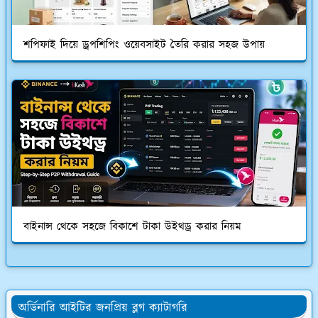
শপিফাই দিয়ে ড্রপশিপিং ওয়েবসাইট তৈরি করার সহজ উপায়
বাইনান্স থেকে সহজে বিকাশে টাকা উইথড্র করার নিয়ম
অর্ডিনারি আইটির জনপ্রিয় ব্লগ ক্যাটাগরি