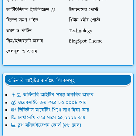
আর্টিফিশিয়াল ইন্টেলিজেন্স AI
উদাহরণের পোস্ট
বিদেশ ভ্রমণ গাইড
খ্রিষ্টান ধর্মীয় পোস্ট
ভ্রমণ ও পর্যটন
Technology
সিম/ইন্টারনেট অফার
BlogSpot Theme
খেলাধুলা ও ব্যায়াম
অর্ডিনারি আইটির জনপ্রিয় লিংকসমূহ
👨‍💻 অর্ডিনারি আইটির সমস্ত চাকরির অফার
💰 ওয়েবসাইট ক্রয় করে ৮০,০০০৳ আয়
💸 ডিজিটাল মার্কেটিং শিখে লাখ টাকা আয়
📝 লেখালেখি করে মাসে ১৫,০০০৳ আয়
💻 ব্লগ মনিটাইজেশন কোর্স (৫৮ ক্লাস)