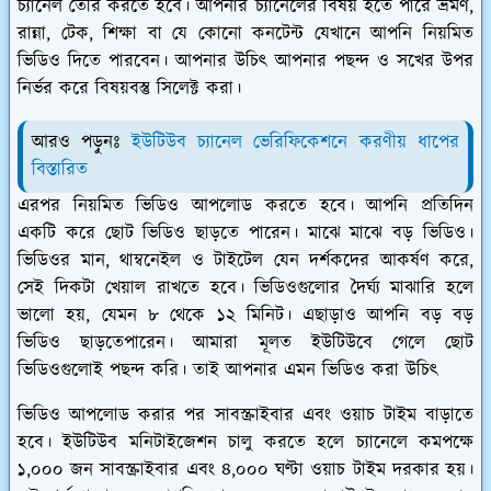
চ্যানেল তৈরি করতে হবে। আপনার চ‍্যানেলের বিষয় হতে পারে ভ্রমণ,
রান্না, টেক, শিক্ষা বা যে কোনো কনটেন্ট যেখানে আপনি নিয়মিত
ভিডিও দিতে পারবেন। আপনার উচিৎ আপনার পছন্দ ও সখের উপর
নির্ভর করে বিষয়বস্তু সিলেক্ট করা।
আরও পড়ুনঃ
ইউটিউব চ্যানেল ভেরিফিকেশনে করণীয় ধাপের
বিস্তারিত
এরপর নিয়মিত ভিডিও আপলোড করতে হবে। আপনি প্রতিদিন
একটি করে ছোট ভিডিও ছাড়তে পারেন। মাঝে মাঝে বড় ভিডিও।
ভিডিওর মান, থাম্বনেইল ও টাইটেল যেন দর্শকদের আকর্ষণ করে,
সেই দিকটা খেয়াল রাখতে হবে। ভিডিওগুলোর দৈর্ঘ্য মাঝারি হলে
ভালো হয়, যেমন ৮ থেকে ১২ মিনিট। এছাড়াও আপনি বড় বড়
ভিডিও ছাড়তেপারেন। আমারা মূলত ইউটিউবে গেলে ছোট
ভিডিওগুলোই পছন্দ করি। তাই আপনার এমন ভিডিও করা উচিৎ
ভিডিও আপলোড করার পর সাবস্ক্রাইবার এবং ওয়াচ টাইম বাড়াতে
হবে। ইউটিউব মনিটাইজেশন চালু করতে হলে চ্যানেলে কমপক্ষে
১,০০০ জন সাবস্ক্রাইবার এবং ৪,০০০ ঘণ্টা ওয়াচ টাইম দরকার হয়।