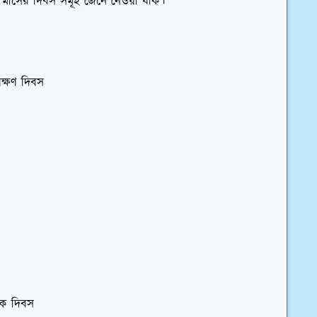
্বর মাসের দিবস সমূহ জেনে নেওয়া যাক।
রক্ষণ দিবস
েবক দিবস