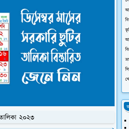
প্
আ
ব
কৃ
আর
ব
ভ্
স
খে
অ
র তালিকা ২০২৩