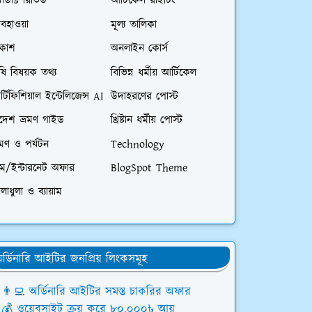
রোডাক্ট রিভিউ
আর্টিকেল রাইটিং
বহাওয়া
মূল্য তালিকা
িকাশ
অনলাইন কোর্স
ষি বিষয়ক তথ্য
বিভিন্ন ধর্মীয় আর্টিকেল
্টিফিশিয়াল ইন্টেলিজেন্স AI
উদাহরণের পোস্ট
িদেশ ভ্রমণ গাইড
খ্রিষ্টান ধর্মীয় পোস্ট
রমণ ও পর্যটন
Technology
িম/ইন্টারনেট অফার
BlogSpot Theme
লাধুলা ও ব্যায়াম
র্ডিনারি আইটির জনপ্রিয় লিংকসমূহ
👨‍💻 অর্ডিনারি আইটির সমস্ত চাকরির অফার
💰 ওয়েবসাইট ক্রয় করে ৮০,০০০৳ আয়