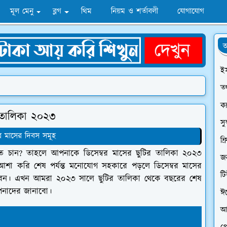
মূল মেনু
ব্লগ
থিম
নিয়ম ও শর্তাবলী
যোগাযোগ
অ
ই
তথ
ক্
 তালিকা ২০২৩
সু
বর মাসের দিবস সমূহ
ফ্
নতে চান? তাহলে আপনাকে ডিসেম্বর মাসের ছুটির তালিকা ২০২৩
জন
 আশা করি শেষ পর্যন্ত মনোযোগ সহকারে পড়লে ডিসেম্বর মাসের
ট
পারবেন। এখন আমরা ২০২৩ সালে ছুটির তালিকা থেকে বছরের শেষ
আপনাদের জানাবো।
ঈ
আ