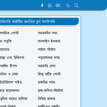
র্ডিনারি আইটির জনপ্রিয় ব্লগ ক্যাটাগরি
সলামিক পোস্ট
সমকালীন তথ্য
্য প্রযুক্তি
অনলাইন ইনকাম
যালেন্ডার
লাইফ স্টাইল
স্বাস্থ্য এবং চিকিৎসা
পড়াশোনার খবর
রিল্যান্সিং টিপস
সরকারি সেবা
প্রিয় ও সেরা
হিন্দু ধর্মীয় পোস্ট
িউটোরিয়াল গাইড
চাকরির খবর
দের কালেকশন
ছন্দ-কবিতা-স্ট্যাটাস
ধুনিক নামের তালিকা
বিভিন্ন অফার