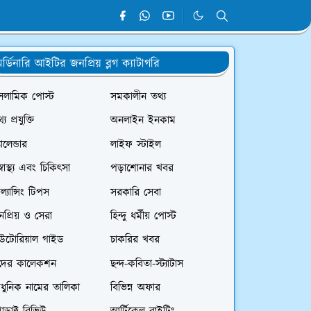
র্ডিনারি আইটির জনপ্রিয় ব্লগ ক্যাটাগরি
সলামিক পোস্ট
সমকালীন তথ্য
্য প্রযুক্তি
অনলাইন ইনকাম
যালেন্ডার
লাইফ স্টাইল
স্বাস্থ্য এবং চিকিৎসা
পড়াশোনার খবর
রিল্যান্সিং টিপস
সরকারি সেবা
প্রিয় ও সেরা
হিন্দু ধর্মীয় পোস্ট
িউটোরিয়াল গাইড
চাকরির খবর
দের কালেকশন
ছন্দ-কবিতা-স্ট্যাটাস
ধুনিক নামের তালিকা
বিভিন্ন অফার