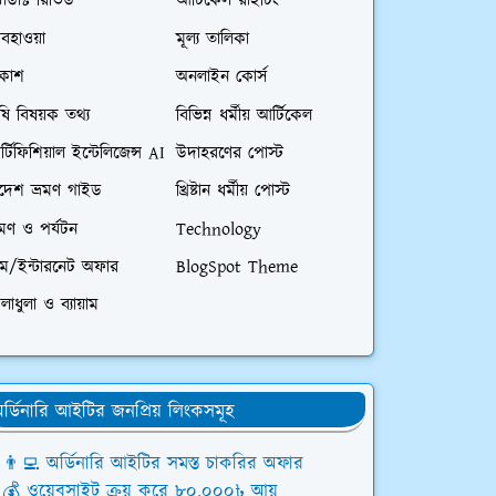
রোডাক্ট রিভিউ
আর্টিকেল রাইটিং
বহাওয়া
মূল্য তালিকা
িকাশ
অনলাইন কোর্স
ষি বিষয়ক তথ্য
বিভিন্ন ধর্মীয় আর্টিকেল
্টিফিশিয়াল ইন্টেলিজেন্স AI
উদাহরণের পোস্ট
িদেশ ভ্রমণ গাইড
খ্রিষ্টান ধর্মীয় পোস্ট
রমণ ও পর্যটন
Technology
িম/ইন্টারনেট অফার
BlogSpot Theme
লাধুলা ও ব্যায়াম
র্ডিনারি আইটির জনপ্রিয় লিংকসমূহ
👨‍💻 অর্ডিনারি আইটির সমস্ত চাকরির অফার
💰 ওয়েবসাইট ক্রয় করে ৮০,০০০৳ আয়