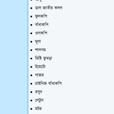
ডাল জাতীয় ফসল
ফুলকপি
বাঁধাকপি
ওলকপি
মূলা
শালগম
মিষ্টি কুমড়া
টমেটো
গাজর
চাইনিজ বাঁধাকপি
রসুন
লেটুস
মটর