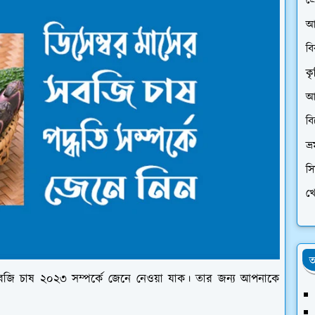
প্
আ
ব
কৃ
আর
ব
ভ্
স
খে
অ
বজি চাষ ২০২৩ সম্পর্কে জেনে নেওয়া যাক। তার জন্য আপনাকে