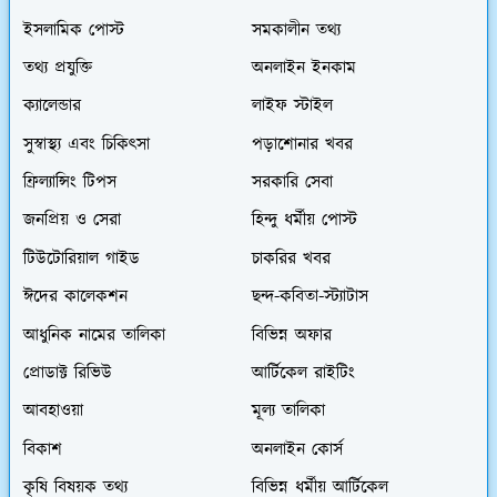
ইসলামিক পোস্ট
সমকালীন তথ্য
তথ্য প্রযুক্তি
অনলাইন ইনকাম
ক্যালেন্ডার
লাইফ স্টাইল
সুস্বাস্থ্য এবং চিকিৎসা
পড়াশোনার খবর
ফ্রিল্যান্সিং টিপস
সরকারি সেবা
জনপ্রিয় ও সেরা
হিন্দু ধর্মীয় পোস্ট
টিউটোরিয়াল গাইড
চাকরির খবর
ঈদের কালেকশন
ছন্দ-কবিতা-স্ট্যাটাস
আধুনিক নামের তালিকা
বিভিন্ন অফার
প্রোডাক্ট রিভিউ
আর্টিকেল রাইটিং
আবহাওয়া
মূল্য তালিকা
বিকাশ
অনলাইন কোর্স
কৃষি বিষয়ক তথ্য
বিভিন্ন ধর্মীয় আর্টিকেল