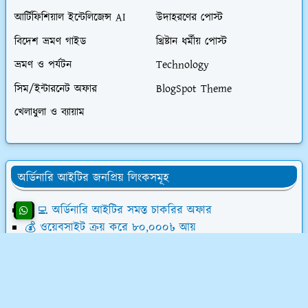
আর্টিফিশিয়াল ইন্টেলিজেন্স AI
উদাহরণের পোস্ট
বিদেশ ভ্রমণ গাইড
খ্রিষ্টান ধর্মীয় পোস্ট
ভ্রমণ ও পর্যটন
Technology
সিম/ইন্টারনেট অফার
BlogSpot Theme
খেলাধুলা ও ব্যায়াম
অর্ডিনারি আইটির জনপ্রিয় লিংকসমূহ
👨‍💻 অর্ডিনারি আইটির সমস্ত চাকরির অফার
💰 ওয়েবসাইট ক্রয় করে ৮০,০০০৳ আয়
💸 ডিজিটাল মার্কেটিং শিখে লাখ টাকা আয়
📝 লেখালেখি করে মাসে ১৫,০০০৳ আয়
💻 ব্লগ মনিটাইজেশন কোর্স (৫৮ ক্লাস)