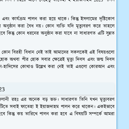
ুটা দিন পিছিয়ে আসে সেহেতু ফাতেহা ই ইয়াজদাহম 2023 পালন
এবং কার্যক্রম পালন করা হয়ে থাকে। কিন্তু ইসলামের দৃষ্টিকোণ
নুষ্ঠান করা বৈধ নয়। কোন ব্যক্তি যদি মৃত্যুবরণ করে তাহলে
 কিন্তু কোন ধরনের অনুষ্ঠান করা যাবে না সাধারণত এটি সুন্নত
রার কোন বিরহী বিধান নেই তাই আমাদের সকলকেই এই বিষয়গুলো
 হোক অথবা পীর হোক সবার ক্ষেত্রেই মৃত্যু দিবস এবং জন্ম দিবস
ন-হাদিসের কোথাও উল্লেখ করা নেই তাই এগুলো কোরআন এবং
23
লানী রহঃ এর অনেক বড় ভক্ত। সাধারণত তিনি যখন মৃত্যুবরণ
িনটিতে সবাই ফাতেহা ই ইয়াজদাহম পালন করে থাকেন। একইভাবে
 কিন্তু কয় তারিখে পালন করা হবে এ বিষয়টি সম্পর্কে আমরা