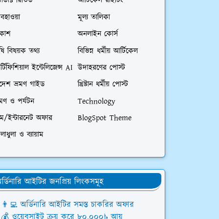
রোডাক্ট রিভিউ
আর্টিকেল রাইটিং
বহাওয়া
মূল্য তালিকা
িকাশ
অনলাইন কোর্স
ষি বিষয়ক তথ্য
বিভিন্ন ধর্মীয় আর্টিকেল
্টিফিশিয়াল ইন্টেলিজেন্স AI
উদাহরণের পোস্ট
িদেশ ভ্রমণ গাইড
খ্রিষ্টান ধর্মীয় পোস্ট
রমণ ও পর্যটন
Technology
িম/ইন্টারনেট অফার
BlogSpot Theme
লাধুলা ও ব্যায়াম
র্ডিনারি আইটির জনপ্রিয় লিংকসমূহ
👨‍💻 অর্ডিনারি আইটির সমস্ত চাকরির অফার
💰 ওয়েবসাইট ক্রয় করে ৮০,০০০৳ আয়