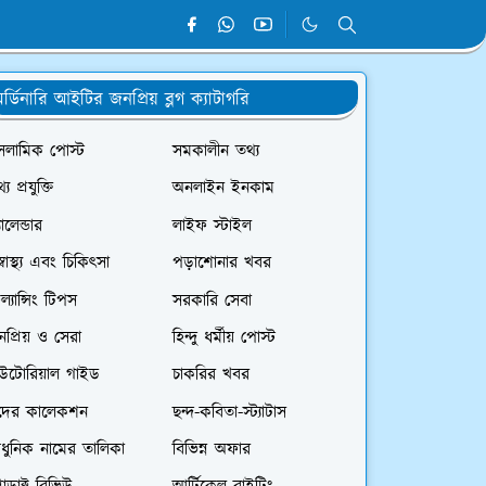
র্ডিনারি আইটির জনপ্রিয় ব্লগ ক্যাটাগরি
সলামিক পোস্ট
সমকালীন তথ্য
্য প্রযুক্তি
অনলাইন ইনকাম
যালেন্ডার
লাইফ স্টাইল
স্বাস্থ্য এবং চিকিৎসা
পড়াশোনার খবর
রিল্যান্সিং টিপস
সরকারি সেবা
প্রিয় ও সেরা
হিন্দু ধর্মীয় পোস্ট
িউটোরিয়াল গাইড
চাকরির খবর
দের কালেকশন
ছন্দ-কবিতা-স্ট্যাটাস
ধুনিক নামের তালিকা
বিভিন্ন অফার