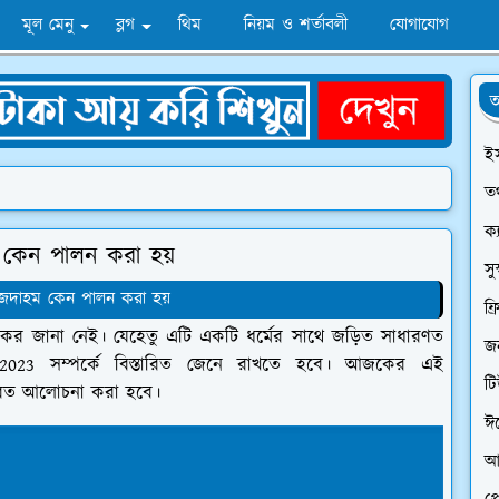
মূল মেনু
ব্লগ
থিম
নিয়ম ও শর্তাবলী
যোগাযোগ
অ
ই
তথ
ক্
 কেন পালন করা হয়
সু
াজদাহম কেন পালন করা হয়
ফ্
ের জানা নেই। যেহেতু এটি একটি ধর্মের সাথে জড়িত সাধারণত
জন
2023 সম্পর্কে বিস্তারিত জেনে রাখতে হবে। আজকের এই
ট
তারিত আলোচনা করা হবে।
ঈ
আ