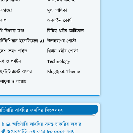
রোডাক্ট রিভিউ
আর্টিকেল রাইটিং
বহাওয়া
মূল্য তালিকা
িকাশ
অনলাইন কোর্স
ষি বিষয়ক তথ্য
বিভিন্ন ধর্মীয় আর্টিকেল
্টিফিশিয়াল ইন্টেলিজেন্স AI
উদাহরণের পোস্ট
িদেশ ভ্রমণ গাইড
খ্রিষ্টান ধর্মীয় পোস্ট
রমণ ও পর্যটন
Technology
িম/ইন্টারনেট অফার
BlogSpot Theme
লাধুলা ও ব্যায়াম
র্ডিনারি আইটির জনপ্রিয় লিংকসমূহ
👨‍💻 অর্ডিনারি আইটির সমস্ত চাকরির অফার
💰 ওয়েবসাইট ক্রয় করে ৮০,০০০৳ আয়