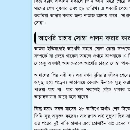
কিন্তু হঠাৎ একদিন সকালে তিনি জ্ঞান ফিরে পেয়
মাসের শেষ বুধবার এবং ২৮ তারিখ। এ খবরটি পেয়ে ম
শুকরিয়া আদায় করার জন্য নামাজ আদায় করে। সাধ
সোম্বা।
আখেরি চাহার সোম্বা পালন করার কা
আমরা ইতিমধ্যেই আখেরি চাহার সোম্বা দোয়া সম্পর
সম্পর্কে না জেনে থাকেন তাহলে প্রথমে আপনাকে এ 
সেহেতু অবশ্যই আমাদেরকে আখেরি চাহার সোম্বা প
আমাদের প্রিয় নবী সাঃ এর যখন দুনিয়ার জীবন শ
অসুস্থ হয়ে পড়েন। সাহাবায়ে কেরাম উনাকে সুস্
পাওয়া যায় না। যার ফলে সকলেই বেঁচে থাকার আ
আল্লাহতালার কাছে চলে যাবেন।
কিন্তু হঠাৎ সফর মাসের ২৮ তারিখে অর্থাৎ শেষ দিক
তিনি সুস্থ অনুভব করেন। সাধারণত এই সুস্থতা ছিল স
এর পরের দুই নাতি হাসান এবং হোসাইন রাঃ এদের সা