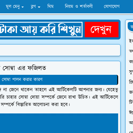
মূল মেনু
ব্লগ
থিম
নিয়ম ও শর্তাবলী
যোগাযোগ
অ
ই
তথ
ক্
র সোম্বা এর ফজিলত
সু
 সোম্বা পালন করার কারণ
ফ্
দি না জেনে থাকেন তাহলে এই আর্টিকেলটি আপনার জন্য। যেহেতু
জন
রি চাহার সোম্বা দোয়া সম্পর্কে জেনে রাখা উচিত। এই আর্টিকেলে
ট
 সম্পর্কে বিস্তারিত আলোচনা করা হবে।
ঈ
আ