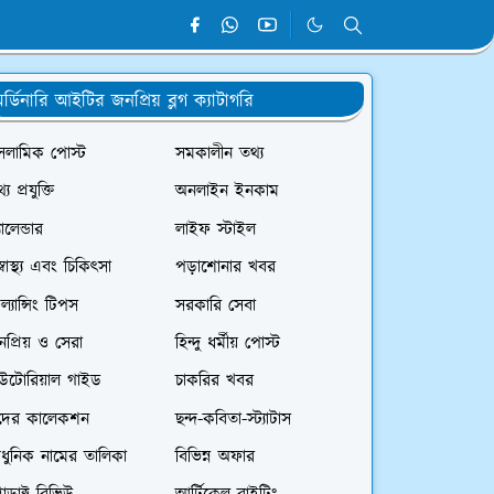
র্ডিনারি আইটির জনপ্রিয় ব্লগ ক্যাটাগরি
সলামিক পোস্ট
সমকালীন তথ্য
্য প্রযুক্তি
অনলাইন ইনকাম
যালেন্ডার
লাইফ স্টাইল
স্বাস্থ্য এবং চিকিৎসা
পড়াশোনার খবর
রিল্যান্সিং টিপস
সরকারি সেবা
প্রিয় ও সেরা
হিন্দু ধর্মীয় পোস্ট
িউটোরিয়াল গাইড
চাকরির খবর
দের কালেকশন
ছন্দ-কবিতা-স্ট্যাটাস
ধুনিক নামের তালিকা
বিভিন্ন অফার