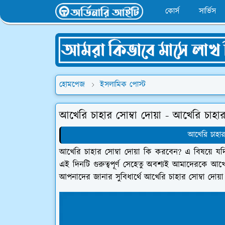
কোর্স
সার্ভিস
হোমপেজ
ইসলামিক পোস্ট
আখেরি চাহার সোম্বা দোয়া - আখেরি চাহা
আখেরি চাহার
আখেরি চাহার সোম্বা দোয়া কি করবেন? এ বিষয়ে য
এই দিনটি গুরুত্বপূর্ণ সেহেতু অবশ্যই আমাদেরকে আখে
আপনাদের জানার সুবিধার্থে আখেরি চাহার সোম্বা দোয়া