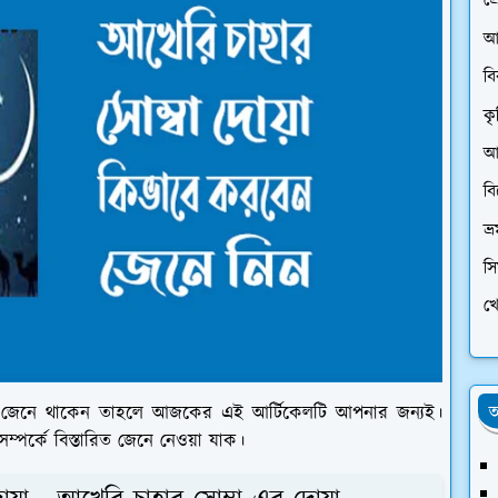
প্
আ
ব
কৃ
আর
ব
ভ্
স
খে
অ
না জেনে থাকেন তাহলে আজকের এই আর্টিকেলটি আপনার জন্যই।
্পর্কে বিস্তারিত জেনে নেওয়া যাক।