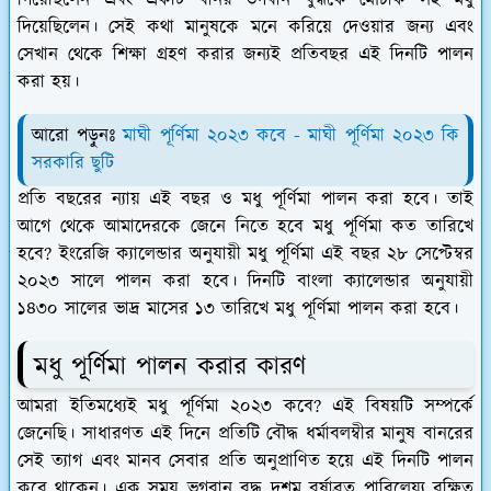
গিয়েছিলেন এবং একটি বানর ভগবান বুদ্ধকে মৌচাক সহ মধু
দিয়েছিলেন। সেই কথা মানুষকে মনে করিয়ে দেওয়ার জন্য এবং
সেখান থেকে শিক্ষা গ্রহণ করার জন্যই প্রতিবছর এই দিনটি পালন
করা হয়।
আরো পড়ুনঃ
মাঘী পূর্ণিমা ২০২৩ কবে - মাঘী পূর্ণিমা ২০২৩ কি
সরকারি ছুটি
প্রতি বছরের ন্যায় এই বছর ও মধু পূর্ণিমা পালন করা হবে। তাই
আগে থেকে আমাদেরকে জেনে নিতে হবে মধু পূর্ণিমা কত তারিখে
হবে? ইংরেজি ক্যালেন্ডার অনুযায়ী মধু পূর্ণিমা এই বছর ২৮ সেপ্টেম্বর
২০২৩ সালে পালন করা হবে। দিনটি বাংলা ক্যালেন্ডার অনুযায়ী
১৪৩০ সালের ভাদ্র মাসের ১৩ তারিখে মধু পূর্ণিমা পালন করা হবে।
মধু পূর্ণিমা পালন করার কারণ
আমরা ইতিমধ্যেই মধু পূর্ণিমা ২০২৩ কবে? এই বিষয়টি সম্পর্কে
জেনেছি। সাধারণত এই দিনে প্রতিটি বৌদ্ধ ধর্মাবলম্বীর মানুষ বানরের
সেই ত্যাগ এবং মানব সেবার প্রতি অনুপ্রাণিত হয়ে এই দিনটি পালন
করে থাকেন। এক সময় ভগবান বুদ্ধ দশম বর্ষাব্রত পারিলেয়্য রক্ষিত