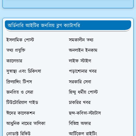
অর্ডিনারি আইটির জনপ্রিয় ব্লগ ক্যাটাগরি
ইসলামিক পোস্ট
সমকালীন তথ্য
তথ্য প্রযুক্তি
অনলাইন ইনকাম
ক্যালেন্ডার
লাইফ স্টাইল
সুস্বাস্থ্য এবং চিকিৎসা
পড়াশোনার খবর
ফ্রিল্যান্সিং টিপস
সরকারি সেবা
জনপ্রিয় ও সেরা
হিন্দু ধর্মীয় পোস্ট
টিউটোরিয়াল গাইড
চাকরির খবর
ঈদের কালেকশন
ছন্দ-কবিতা-স্ট্যাটাস
আধুনিক নামের তালিকা
বিভিন্ন অফার
প্রোডাক্ট রিভিউ
আর্টিকেল রাইটিং