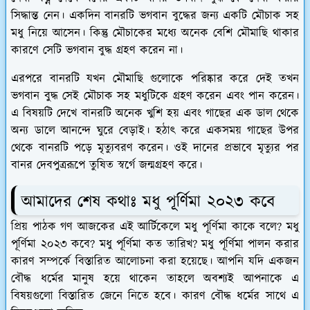
সিদ্ধান্ত নেন। একদিন বানরটি ভগবান বুদ্ধের জন্য একটি মৌচাক সহ
মধু নিয়ে আসেন। কিন্তু মৌচাকের মধ্যে অনেক বেশি মৌমাছি থাকার
কারণে সেটি ভগবান বুদ্ধ গ্রহণ করেন না।
এরপরে বানরটি যখন মৌমাছি গুলোকে পরিষ্কার করে দেই তখন
ভগবান বুদ্ধ সেই মৌচাক সহ মধুটিকে গ্রহণ করেন এবং পান করেন।
এ বিষয়টি দেখে বানরটি অনেক খুশি হয় এবং গাছের এক ডাল থেকে
অন্য ডালে আনন্দে ঘুরে বেড়াই। হঠাৎ করে একসময় গাছের উপর
থেকে বানরটি পড়ে মৃত্যুবরণ করেন। ওই দানের প্রভাবে মৃত্যুর পর
বানর দেবপুত্ররূপে তুষিত স্বর্গে জন্মগ্রহণ করে।
আমাদের শেষ কথাঃ মধু পূর্ণিমা ২০২৩ কবে
প্রিয় পাঠক গণ আজকের এই আর্টিকেলে মধু পূর্ণিমা কাকে বলে? মধু
পূর্ণিমা ২০২৩ কবে? মধু পূর্ণিমা কত তারিখ? মধু পূর্ণিমা পালন করার
কারণ সম্পর্কে বিস্তারিত আলোচনা করা হয়েছে। আপনি যদি একজন
বৌদ্ধ ধর্মের মানুষ হয়ে থাকেন তাহলে অবশ্যই আপনাকে এ
বিষয়গুলো বিস্তারিত জেনে নিতে হবে। কারণ বৌদ্ধ ধর্মের সাথে এ