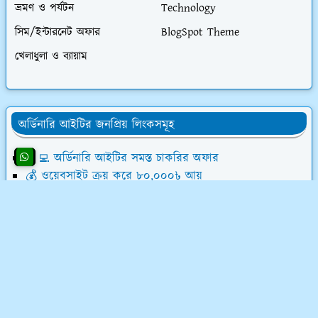
ভ্রমণ ও পর্যটন
Technology
সিম/ইন্টারনেট অফার
BlogSpot Theme
খেলাধুলা ও ব্যায়াম
অর্ডিনারি আইটির জনপ্রিয় লিংকসমূহ
👨‍💻 অর্ডিনারি আইটির সমস্ত চাকরির অফার
💰 ওয়েবসাইট ক্রয় করে ৮০,০০০৳ আয়
💸 ডিজিটাল মার্কেটিং শিখে লাখ টাকা আয়
📝 লেখালেখি করে মাসে ১৫,০০০৳ আয়
💻 ব্লগ মনিটাইজেশন কোর্স (৫৮ ক্লাস)
অর্ডিনারি আইটি সম্পর্কে