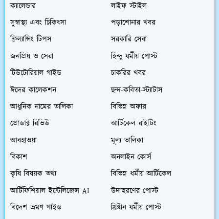
ক্যালেন্ডার
লাইফ স্টাইল
সুস্বাস্থ্য এবং চিকিৎসা
পড়াশোনার খবর
ফ্রিল্যান্সিং টিপস
সরকারি সেবা
জনপ্রিয় ও সেরা
হিন্দু ধর্মীয় পোস্ট
টিউটোরিয়াল গাইড
চাকরির খবর
ঈদের কালেকশন
ছন্দ-কবিতা-স্ট্যাটাস
আধুনিক নামের তালিকা
বিভিন্ন অফার
প্রোডাক্ট রিভিউ
আর্টিকেল রাইটিং
আবহাওয়া
মূল্য তালিকা
বিকাশ
অনলাইন কোর্স
কৃষি বিষয়ক তথ্য
বিভিন্ন ধর্মীয় আর্টিকেল
আর্টিফিশিয়াল ইন্টেলিজেন্স AI
উদাহরণের পোস্ট
বিদেশ ভ্রমণ গাইড
খ্রিষ্টান ধর্মীয় পোস্ট