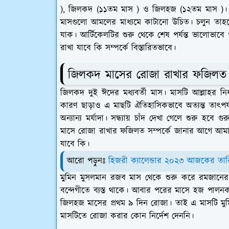
), জিলকদ (১১তম মাস ) ও জিলহজ (১২তম মাস )। এই 
মাসগুলো আমলের মাধ্যমে কাটানো উচিত। চলুন তাহল
যাক। আর্টিকেলটির শুরু থেকে শেষ পর্যন্ত ভালোভ
রাখা যাবে কি সম্পর্কে বিস্তারিতভাবে।
জিলকদ মাসের রোজা রাখার ফজিলত
জিলকদ দুই ঈদের মধ্যবর্তী মাস। মাসটি আল্লাহর নি
কারণ ছাড়াও এ মাছটি ঐতিহাসিকভাবে অত্যন্ত তাৎপর্যপ
অন্যান্য মর্যাদা। সন্ধ্যায় চাঁদ দেখা গেলে শুরু হব
মাসে রোজা রাখার ফজিলত সম্পর্কে জানার আগে আমা
যাবে কি।
আরো পড়ুনঃ
হিজরী ক্যালেন্ডার ২০২৩ আজকের তারি
মুমিন মুসলমান রজব মাস থেকে শুরু করে রমজানের
বন্দেগীতে ব্যস্ত থাকে। আবার পরের মাসে হজ পা
জিলহজ মাসের প্রথম ৯ দিন রোজা। তাই এ মাসটি মুমি
মাসটিতে রোজা করার কোন নির্দেশ দেননি।