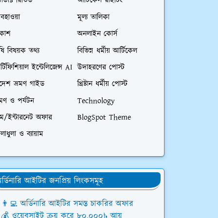
রোডাক্ট রিভিউ
আর্টিকেল রাইটিং
বহাওয়া
মূল্য তালিকা
িকাশ
অনলাইন কোর্স
ষি বিষয়ক তথ্য
বিভিন্ন ধর্মীয় আর্টিকেল
্টিফিশিয়াল ইন্টেলিজেন্স AI
উদাহরণের পোস্ট
িদেশ ভ্রমণ গাইড
খ্রিষ্টান ধর্মীয় পোস্ট
রমণ ও পর্যটন
Technology
িম/ইন্টারনেট অফার
BlogSpot Theme
লাধুলা ও ব্যায়াম
র্ডিনারি আইটির জনপ্রিয় লিংকসমূহ
👨‍💻 অর্ডিনারি আইটির সমস্ত চাকরির অফার
💰 ওয়েবসাইট ক্রয় করে ৮০,০০০৳ আয়