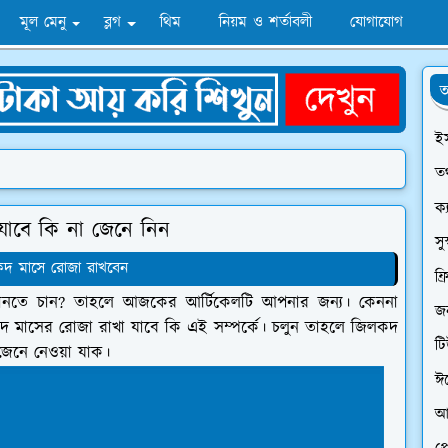
মূল মেনু
ব্লগ
থিম
নিয়ম ও শর্তাবলী
যোগাযোগ
অ
ই
তথ
ক্
াবে কি না জেনে নিন
সু
দ মাসে রোজা রাখবেন
ফ্
জানতে চান? তাহলে আজকের আর্টিকেলটি আপনার জন্য। কেননা
জন
াসের রোজা রাখা যাবে কি এই সম্পর্কে। চলুন তাহলে জিলকদ
ট
 জেনে নেওয়া যাক।
ঈ
আ