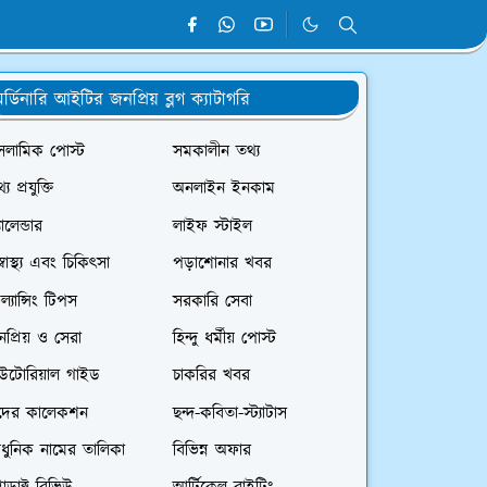
র্ডিনারি আইটির জনপ্রিয় ব্লগ ক্যাটাগরি
সলামিক পোস্ট
সমকালীন তথ্য
্য প্রযুক্তি
অনলাইন ইনকাম
যালেন্ডার
লাইফ স্টাইল
স্বাস্থ্য এবং চিকিৎসা
পড়াশোনার খবর
রিল্যান্সিং টিপস
সরকারি সেবা
প্রিয় ও সেরা
হিন্দু ধর্মীয় পোস্ট
িউটোরিয়াল গাইড
চাকরির খবর
দের কালেকশন
ছন্দ-কবিতা-স্ট্যাটাস
ধুনিক নামের তালিকা
বিভিন্ন অফার