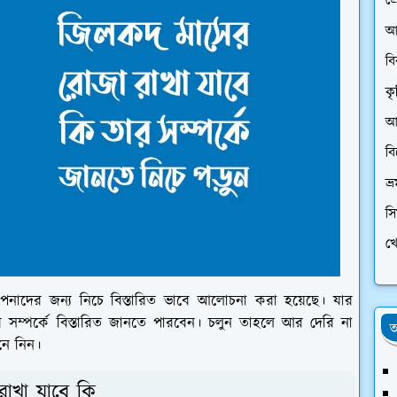
প্
আ
ব
কৃ
আর
ব
ভ্
স
খে
নাদের জন্য নিচে বিস্তারিত ভাবে আলোচনা করা হয়েছে। যার
সম্পর্কে বিস্তারিত জানতে পারবেন। চলুন তাহলে আর দেরি না
অ
নে নিন।
াখা যাবে কি