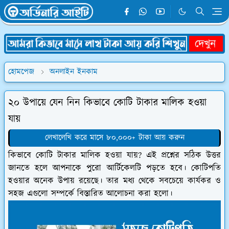
হোমপেজ
অনলাইন ইনকাম
২০ উপায়ে যেন নিন কিভাবে কোটি টাকার মালিক হওয়া
যায়
লেখালেখি করে মাসে ৮০,০০০+ টাকা আয় করুন
কিভাবে কোটি টাকার মালিক হওয়া যায়? এই প্রশ্নের সঠিক উত্তর
জানতে হলে আপনাকে পুরো আর্টিকেলটি পড়তে হবে। কোটিপতি
হওয়ার অনেক উপায় রয়েছে। তার মধ্য থেকে সবচেয়ে কার্যকর ও
সহজ এগুলো সম্পর্কে বিস্তারিত আলোচনা করা হলো।