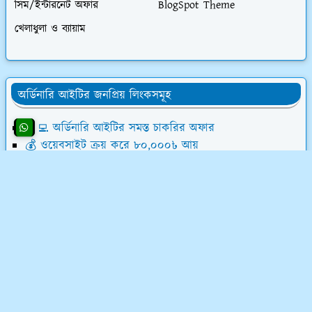
সিম/ইন্টারনেট অফার
BlogSpot Theme
খেলাধুলা ও ব্যায়াম
অর্ডিনারি আইটির জনপ্রিয় লিংকসমূহ
👨‍💻 অর্ডিনারি আইটির সমস্ত চাকরির অফার
💰 ওয়েবসাইট ক্রয় করে ৮০,০০০৳ আয়
💸 ডিজিটাল মার্কেটিং শিখে লাখ টাকা আয়
📝 লেখালেখি করে মাসে ১৫,০০০৳ আয়
💻 ব্লগ মনিটাইজেশন কোর্স (৫৮ ক্লাস)
অর্ডিনারি আইটি সম্পর্কে