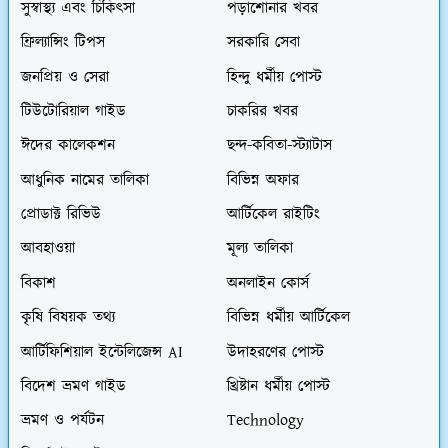
সুস্বাস্থ্য এবং চিকিৎসা
পড়াশোনার খবর
ফ্রিল্যান্সিং টিপস
সরকারি সেবা
জনপ্রিয় ও সেরা
হিন্দু ধর্মীয় পোস্ট
টিউটোরিয়াল গাইড
চাকরির খবর
ঈদের কালেকশন
ছন্দ-কবিতা-স্ট্যাটাস
আধুনিক নামের তালিকা
বিভিন্ন অফার
প্রোডাক্ট রিভিউ
আর্টিকেল রাইটিং
আবহাওয়া
মূল্য তালিকা
বিকাশ
অনলাইন কোর্স
কৃষি বিষয়ক তথ্য
বিভিন্ন ধর্মীয় আর্টিকেল
আর্টিফিশিয়াল ইন্টেলিজেন্স AI
উদাহরণের পোস্ট
বিদেশ ভ্রমণ গাইড
খ্রিষ্টান ধর্মীয় পোস্ট
ভ্রমণ ও পর্যটন
Technology