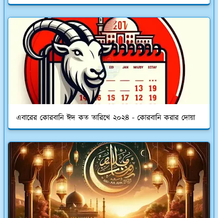
এবারের কোরবানি ঈদ কত তারিখে ২০২৪ - কোরবানি করার দোয়া