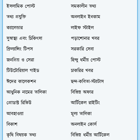
ইসলামিক পোস্ট
সমকালীন তথ্য
তথ্য প্রযুক্তি
অনলাইন ইনকাম
ক্যালেন্ডার
লাইফ স্টাইল
সুস্বাস্থ্য এবং চিকিৎসা
পড়াশোনার খবর
ফ্রিল্যান্সিং টিপস
সরকারি সেবা
জনপ্রিয় ও সেরা
হিন্দু ধর্মীয় পোস্ট
টিউটোরিয়াল গাইড
চাকরির খবর
ঈদের কালেকশন
ছন্দ-কবিতা-স্ট্যাটাস
আধুনিক নামের তালিকা
বিভিন্ন অফার
প্রোডাক্ট রিভিউ
আর্টিকেল রাইটিং
আবহাওয়া
মূল্য তালিকা
বিকাশ
অনলাইন কোর্স
কৃষি বিষয়ক তথ্য
বিভিন্ন ধর্মীয় আর্টিকেল