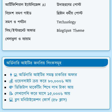
আর্টিফিশিয়াল ইন্টেলিজেন্স AI
উদাহরণের পোস্ট
বিদেশ ভ্রমণ গাইড
খ্রিষ্টান ধর্মীয় পোস্ট
ভ্রমণ ও পর্যটন
Technology
সিম/ইন্টারনেট অফার
BlogSpot Theme
খেলাধুলা ও ব্যায়াম
অর্ডিনারি আইটির জনপ্রিয় লিংকসমূহ
👨‍💻 অর্ডিনারি আইটির সমস্ত চাকরির অফার
💰 ওয়েবসাইট ক্রয় করে ৮০,০০০৳ আয়
💸 ডিজিটাল মার্কেটিং শিখে লাখ টাকা আয়
📝 লেখালেখি করে মাসে ১৫,০০০৳ আয়
💻 ব্লগ মনিটাইজেশন কোর্স (৫৮ ক্লাস)