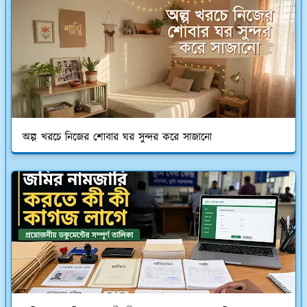
অল্প খরচে নিজের শোবার ঘর সুন্দর করে সাজানো