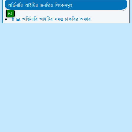
অর্ডিনারি আইটির জনপ্রিয় লিংকসমূহ
👨‍💻 অর্ডিনারি আইটির সমস্ত চাকরির অফার
💰 ওয়েবসাইট ক্রয় করে ৮০,০০০৳ আয়
💸 ডিজিটাল মার্কেটিং শিখে লাখ টাকা আয়
📝 লেখালেখি করে মাসে ১৫,০০০৳ আয়
💻 ব্লগ মনিটাইজেশন কোর্স (৫৮ ক্লাস)
অর্ডিনারি আইটি সম্পর্কে
অর্ডিনারি আইটি একটি ফুলস্ট্যাক ডিজিটাল মার্কেটিং কোম্পানি
এবং ফ্রিল্যান্সিং ইনস্টিটিউট। ফ্রিল্যান্সিং শিখুন ০৩ মাসের লিখিত
মানিব্যাক গ্যারেন্টিসহ - শর্ত প্রযোজ্য*