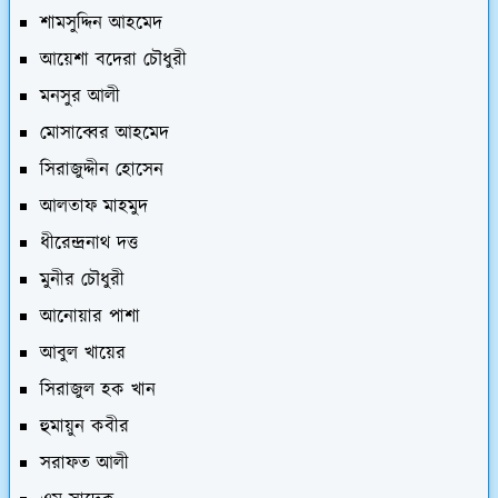
শামসুদ্দিন আহমেদ
আয়েশা বদেরা চৌধুরী
মনসুর আলী
মোসাব্বের আহমেদ
সিরাজুদ্দীন হোসেন
আলতাফ মাহমুদ
ধীরেন্দ্রনাথ দত্ত
মুনীর চৌধুরী
আনোয়ার পাশা
আবুল খায়ের
সিরাজুল হক খান
হুমায়ুন কবীর
সরাফত আলী