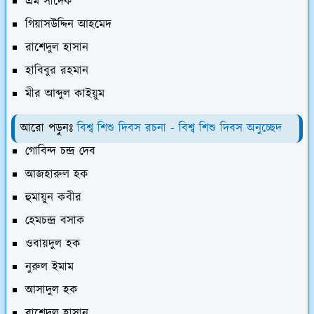
এম সাদেক
গিয়াসউদ্দিন আহমেদ
রাশেদুল হাসান
হাবিবুর রহমান
মীর আব্দুল কাইয়ুম
আরো পড়ুনঃ
বিশ্ব শিশু দিবস রচনা - বিশ্ব শিশু দিবস অনুচ্ছেদ
গোবিন্দ চন্দ্র দেব
আজহারুল হক
হুমায়ুন কবীর
হেমচন্দ্র বসাক
ওবায়দুল হক
নুরুল ইমাম
আসাদুল হক
রাশেদুল হাসান