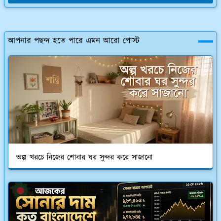
আপনার পছন্দ হতে পারে এমন আরো পোস্ট
অল্প খরচে নিজের শোবার ঘর সুন্দর করে সাজানো