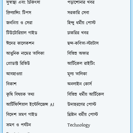
সুস্বাস্থ্য এবং চিকিৎসা
পড়াশোনার খবর
ফ্রিল্যান্সিং টিপস
সরকারি সেবা
জনপ্রিয় ও সেরা
হিন্দু ধর্মীয় পোস্ট
টিউটোরিয়াল গাইড
চাকরির খবর
ঈদের কালেকশন
ছন্দ-কবিতা-স্ট্যাটাস
আধুনিক নামের তালিকা
বিভিন্ন অফার
প্রোডাক্ট রিভিউ
আর্টিকেল রাইটিং
আবহাওয়া
মূল্য তালিকা
বিকাশ
অনলাইন কোর্স
কৃষি বিষয়ক তথ্য
বিভিন্ন ধর্মীয় আর্টিকেল
আর্টিফিশিয়াল ইন্টেলিজেন্স AI
উদাহরণের পোস্ট
বিদেশ ভ্রমণ গাইড
খ্রিষ্টান ধর্মীয় পোস্ট
ভ্রমণ ও পর্যটন
Technology