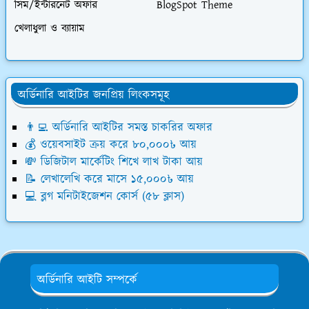
সিম/ইন্টারনেট অফার
BlogSpot Theme
খেলাধুলা ও ব্যায়াম
অর্ডিনারি আইটির জনপ্রিয় লিংকসমূহ
👨‍💻 অর্ডিনারি আইটির সমস্ত চাকরির অফার
💰 ওয়েবসাইট ক্রয় করে ৮০,০০০৳ আয়
💸 ডিজিটাল মার্কেটিং শিখে লাখ টাকা আয়
📝 লেখালেখি করে মাসে ১৫,০০০৳ আয়
💻 ব্লগ মনিটাইজেশন কোর্স (৫৮ ক্লাস)
অর্ডিনারি আইটি সম্পর্কে