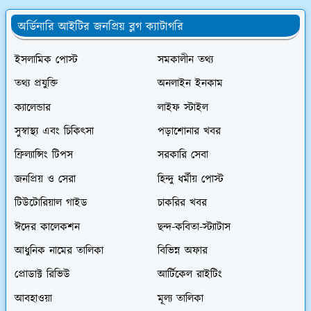
অর্ডিনারি আইটির জনপ্রিয় ব্লগ ক্যাটাগরি
ইসলামিক পোস্ট
সমকালীন তথ্য
তথ্য প্রযুক্তি
অনলাইন ইনকাম
ক্যালেন্ডার
লাইফ স্টাইল
সুস্বাস্থ্য এবং চিকিৎসা
পড়াশোনার খবর
ফ্রিল্যান্সিং টিপস
সরকারি সেবা
জনপ্রিয় ও সেরা
হিন্দু ধর্মীয় পোস্ট
টিউটোরিয়াল গাইড
চাকরির খবর
ঈদের কালেকশন
ছন্দ-কবিতা-স্ট্যাটাস
আধুনিক নামের তালিকা
বিভিন্ন অফার
প্রোডাক্ট রিভিউ
আর্টিকেল রাইটিং
আবহাওয়া
মূল্য তালিকা