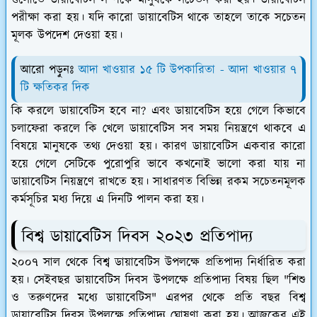
গুলোতে ডায়াবেটিস সম্পর্কে মানুষকে সচেতন করা হয়। ডায়াবেটিস
পরীক্ষা করা হয়। যদি কারো ডায়াবেটিস থাকে তাহলে তাকে সচেতন
মূলক উপদেশ দেওয়া হয়।
আরো পড়ুনঃ
আদা খাওয়ার ১৫ টি উপকারিতা - আদা খাওয়ার ৭
টি ক্ষতিকর দিক
কি করলে ডায়াবেটিস হবে না? এবং ডায়াবেটিস হয়ে গেলে কিভাবে
চলাফেরা করলে কি খেলে ডায়াবেটিস সব সময় নিয়ন্ত্রণে থাকবে এ
বিষয়ে মানুষকে তথ্য দেওয়া হয়। কারণ ডায়াবেটিস একবার কারো
হয়ে গেলে সেটিকে পুরোপুরি ভাবে কখনোই ভালো করা যায় না
ডায়াবেটিস নিয়ন্ত্রণে রাখতে হয়। সাধারণত বিভিন্ন রকম সচেতনমূলক
কর্মসূচির মধ্য দিয়ে এ দিনটি পালন করা হয়।
বিশ্ব ডায়াবেটিস দিবস ২০২৩ প্রতিপাদ্য
২০০৭ সাল থেকে বিশ্ব ডায়াবেটিস উপলক্ষে প্রতিপাদ্য নির্ধারিত করা
হয়। সেইবছর ডায়াবেটিস দিবস উপলক্ষে প্রতিপাদ্য বিষয় ছিল "
শিশু
ও তরুণদের মধ্যে ডায়াবেটিস
" এরপর থেকে প্রতি বছর বিশ্ব
ডায়াবেটিস দিবস উপলক্ষে প্রতিপাদ্য ঘোষণা করা হয়। আজকের এই