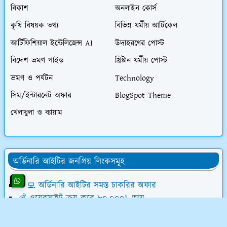
বিকাশ
অনলাইন কোর্স
কৃষি বিষয়ক তথ্য
বিভিন্ন ধর্মীয় আর্টিকেল
আর্টিফিশিয়াল ইন্টেলিজেন্স AI
উদাহরণের পোস্ট
বিদেশ ভ্রমণ গাইড
খ্রিষ্টান ধর্মীয় পোস্ট
ভ্রমণ ও পর্যটন
Technology
সিম/ইন্টারনেট অফার
BlogSpot Theme
খেলাধুলা ও ব্যায়াম
অর্ডিনারি আইটির জনপ্রিয় লিংকসমূহ
👨‍💻 অর্ডিনারি আইটির সমস্ত চাকরির অফার
💰 ওয়েবসাইট ক্রয় করে ৮০,০০০৳ আয়
💸 ডিজিটাল মার্কেটিং শিখে লাখ টাকা আয়
📝 লেখালেখি করে মাসে ১৫,০০০৳ আয়