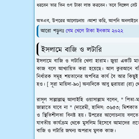
ধরবেন তার তিন গুণ
টাকা লাভ করবেন।
তবে
সিঙ্গেল বে
অতএব, উপরের আলোচনায় ।আশা করি, আপনি
অনলাইনে 
আরো পড়ুনঃ
গেম খেলে টাকা ইনকাম ২০২২
ইসলামে বাজি ও লটারি
ইসলামে বাজি ও লটারি খেলা হারাম। জুয়া একটি ম
কাজ বলে আখ্যায়িত করা হয়েছে। আল কুরআনে বর্ণি
নির্ধারক সমূহ শয়তানের অপবিত্র কার্য বৈ আর কিছু
হও। [ সূরা মায়িদা-৯০] অন্যদিকে আবু হুরায়রা (রা) 
রাসূল সাল্লাল্লাহু আলাইহি ওয়াসাল্লাম বলেন, " পিতা-
জান্নাতে যাবে না " (দারেমী, হাদিস: ৩৬৫৩; মিশকা
ও স্থিতিশীলতা বিনষ্ট হয়। উপরের আলোচনায় বলত
যাবতীয় কার্যক্রম থেকে মুসলিম হিসেবে আমাদের প
বাজি ও লটারি জঘন্য অপরাধ মুলক কাজ।