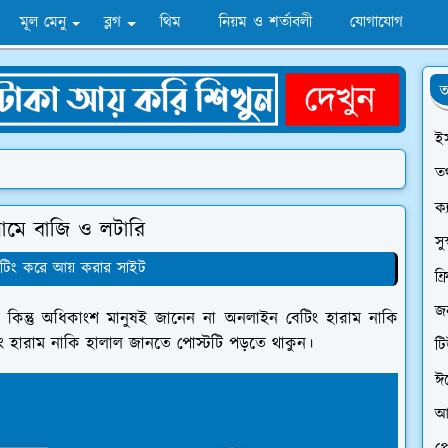
মূল মেনু
ব্লগ
থিম
নিয়ম ও শর্তাবলী
যোগাযোগ
অ
ই
তথ
ক্
ামে বাজি ও লটারি
সু
েটিং করে আয় করার সাইট
ফ্
জন
। কিন্তু অধিকাংশ মানুষই জানেন না অনলাইন বেটিং হারাম নাকি
 হারাম নাকি হালাল জানতে পোস্টটি পড়তে থাকুন।
ট
ঈ
আ