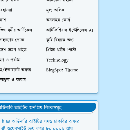
রোডাক্ট রিভিউ
আর্টিকেল রাইটিং
বহাওয়া
মূল্য তালিকা
িকাশ
অনলাইন কোর্স
ভিন্ন ধর্মীয় আর্টিকেল
আর্টিফিশিয়াল ইন্টেলিজেন্স AI
দাহরণের পোস্ট
কৃষি বিষয়ক তথ্য
িদেশ ভ্রমণ গাইড
খ্রিষ্টান ধর্মীয় পোস্ট
রমণ ও পর্যটন
Technology
িম/ইন্টারনেট অফার
BlogSpot Theme
লাধুলা ও ব্যায়াম
র্ডিনারি আইটির জনপ্রিয় লিংকসমূহ
👨‍💻 অর্ডিনারি আইটির সমস্ত চাকরির অফার
💰 ওয়েবসাইট ক্রয় করে ৮০,০০০৳ আয়