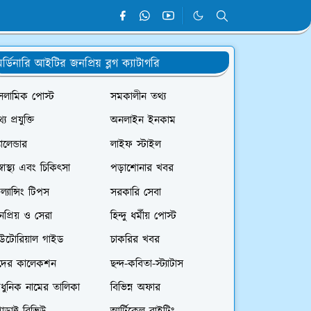
র্ডিনারি আইটির জনপ্রিয় ব্লগ ক্যাটাগরি
সলামিক পোস্ট
সমকালীন তথ্য
্য প্রযুক্তি
অনলাইন ইনকাম
যালেন্ডার
লাইফ স্টাইল
স্বাস্থ্য এবং চিকিৎসা
পড়াশোনার খবর
রিল্যান্সিং টিপস
সরকারি সেবা
প্রিয় ও সেরা
হিন্দু ধর্মীয় পোস্ট
িউটোরিয়াল গাইড
চাকরির খবর
দের কালেকশন
ছন্দ-কবিতা-স্ট্যাটাস
ধুনিক নামের তালিকা
বিভিন্ন অফার