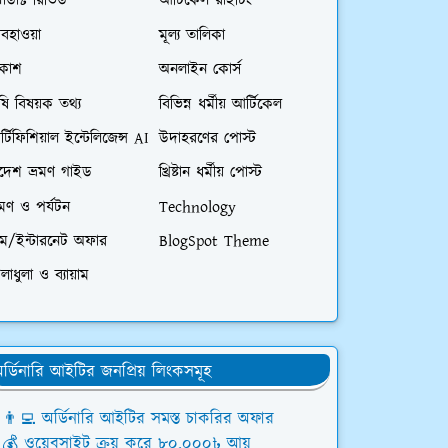
রোডাক্ট রিভিউ
আর্টিকেল রাইটিং
বহাওয়া
মূল্য তালিকা
িকাশ
অনলাইন কোর্স
ষি বিষয়ক তথ্য
বিভিন্ন ধর্মীয় আর্টিকেল
্টিফিশিয়াল ইন্টেলিজেন্স AI
উদাহরণের পোস্ট
িদেশ ভ্রমণ গাইড
খ্রিষ্টান ধর্মীয় পোস্ট
রমণ ও পর্যটন
Technology
িম/ইন্টারনেট অফার
BlogSpot Theme
লাধুলা ও ব্যায়াম
র্ডিনারি আইটির জনপ্রিয় লিংকসমূহ
👨‍💻 অর্ডিনারি আইটির সমস্ত চাকরির অফার
💰 ওয়েবসাইট ক্রয় করে ৮০,০০০৳ আয়