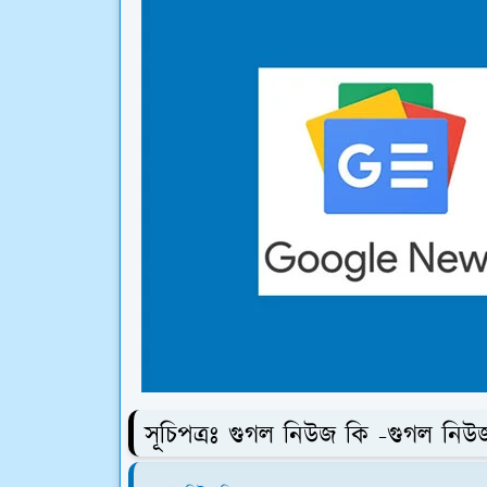
সূচিপত্রঃ গুগল নিউজ কি -গুগল নিউ