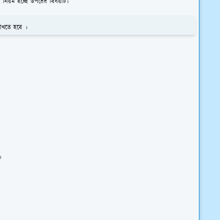
 নিয়ম হচ্ছে উপরের বিষয়টি।
াখতে হবে ।
।