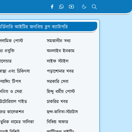
র্ডিনারি আইটির জনপ্রিয় ব্লগ ক্যাটাগরি
সলামিক পোস্ট
সমকালীন তথ্য
্য প্রযুক্তি
অনলাইন ইনকাম
যালেন্ডার
লাইফ স্টাইল
স্বাস্থ্য এবং চিকিৎসা
পড়াশোনার খবর
রিল্যান্সিং টিপস
সরকারি সেবা
প্রিয় ও সেরা
হিন্দু ধর্মীয় পোস্ট
িউটোরিয়াল গাইড
চাকরির খবর
দের কালেকশন
ছন্দ-কবিতা-স্ট্যাটাস
ধুনিক নামের তালিকা
বিভিন্ন অফার