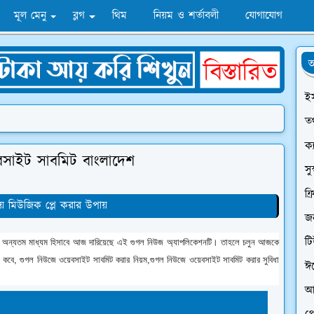
মূল মেনু
ব্লগ
থিম
নিয়ম ও শর্তাবলী
যোগাযোগ
অ
ই
তথ
ক্
সাইট সাবমিট বাংলাদেশ
সু
ফ্
ে মিউজিক প্লে করার উপায়
জন
ট
র অন্যতম মাধ্যম হিসাবে আজ দারিয়েছে এই গুগল নিউজ অ্যাপলিকেশনটি। তাহলে চলুন আজকে
 কবে, গুগল নিউজে ওয়েবসাইট সাবমিট করার নিয়ম,গুগল নিউজে ওয়েবসাইট সাবমিট করার সুবিধা
ঈ
আ