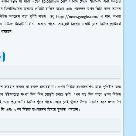
চ ইঞ্জিন উল্লম্ব যা সারা বিশ্বের 50,000টিরও বেশি সংবাদ থেকে শিরোনাম এবং খবরের
ান ফিল্টারিংয়ের মাধ্যমে প্রতিটি ব্যক্তির আগ্রহ এবং পছন্দের উপর ভিত্তি করে তাদের
গল নিউজ অ্যাক্সেস করা খুবিই সহজ। শুধু https://news.google.com/ এ যান, অথবা
গল নিউজ" ট্যাবটি নির্বাচন করতে পারেন তাহলেই বিশ্বের একটি সেরা নিউজ প্ল্যাটফর্ম
পেয়েছেন।
।
েশ ব্যবহার করছে না বললে চলবেই না। গুগল নিউজ বাংলাদেশেও আজ পৃথিবীর অন্য
ুগল ইউজারের সংখ্যা দিন দিন বেড়েই চলছে তাই এখন যত দিন যাবে গুগল নিউজ
েই তার প্রয়োজনীয় নিউজ খুঁজে থাকে। আর সেই খুঁজার উপর ‍নিরর্ভর করে গুগল টপ
উজ কি এবং গুগল নিউজ বাংলাদেশ বিষয়ে বুঝতে পারছেন।