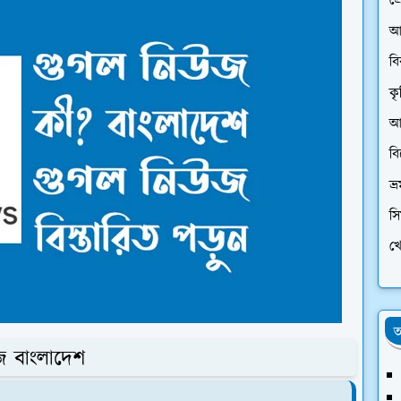
প্
আ
ব
কৃ
আর
ব
ভ্
স
খে
অ
জ বাংলাদেশ