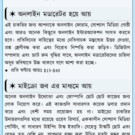
✶ অনলাইন মডারেটর হয়ে আয়
এই চাকরির জন্য আপনাকে অনলাইন ফোরাম, সোশ্যাল মিডিয়া গোষ্ঠী
এবং আরও অনেক কিছুতে অনলাইন ইন্টারঅ্যাকশন সংযত করতে
হবে। প্রতিদিনের দায়িত্বের মধ্যে নেতিবাচক মন্তব্যের উত্তর দেওয়া,
প্রশ্ন শ্রেণীবদ্ধ করা এবং বিরোধ নিষ্পত্তি করা জড়িত। ডিজিটাল
সম্প্রদায় এবং চ্যাট রুম বৃদ্ধির সাথে, অনলাইন মডারেটরদের চাহিদা
অদূর ভবিষ্যতে উচ্চ থাকবে বলে আশা করা হচ্ছে।
প্রতি ঘণ্টায় আয়ঃ $15-$40
✶ মাইক্রো জব এর মাধ্যমে আয়
অনেক অনলাইন উদ্যোক্তা এবং কোম্পানি ছোট ছোট কাজের জন্য
লোক নিয়োগ করে। এই কাজগুলি সাধারণত কয়েক ডলার প্রদান
করে এবং বেশী সময় প্রয়োজন হয় না। মাইক্রো চাকরির
উদাহরণগুলির মধ্যে রয়েছে ওয়েব রিসার্চ, এককালীন সোশ্যাল মিডিয়া
পোস্টিং, বা সাধারণ টাইপিং টাস্ক ইত্যাদি। যেহেতু টাস্কটি ছোট এবং
বেতন তত বেশি নয়, আপনার লক্ষ্য করা উচিত যতটা সম্ভব কাজ