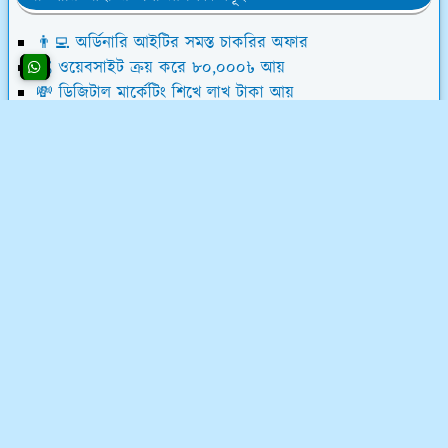
👨‍💻 অর্ডিনারি আইটির সমস্ত চাকরির অফার
💰 ওয়েবসাইট ক্রয় করে ৮০,০০০৳ আয়
💸 ডিজিটাল মার্কেটিং শিখে লাখ টাকা আয়
📝 লেখালেখি করে মাসে ১৫,০০০৳ আয়
💻 ব্লগ মনিটাইজেশন কোর্স (৫৮ ক্লাস)
অর্ডিনারি আইটি সম্পর্কে
অর্ডিনারি আইটি একটি ফুলস্ট্যাক ডিজিটাল মার্কেটিং কোম্পানি
এবং ফ্রিল্যান্সিং ইনস্টিটিউট। ফ্রিল্যান্সিং শিখুন ০৩ মাসের লিখিত
মানিব্যাক গ্যারেন্টিসহ - শর্ত প্রযোজ্য*
যোগাযোগ ও নীতিমালা