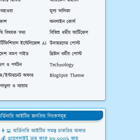
রোডাক্ট রিভিউ
আর্টিকেল রাইটিং
বহাওয়া
মূল্য তালিকা
িকাশ
অনলাইন কোর্স
ষি বিষয়ক তথ্য
বিভিন্ন ধর্মীয় আর্টিকেল
্টিফিশিয়াল ইন্টেলিজেন্স AI
উদাহরণের পোস্ট
িদেশ ভ্রমণ গাইড
খ্রিষ্টান ধর্মীয় পোস্ট
রমণ ও পর্যটন
Technology
িম/ইন্টারনেট অফার
BlogSpot Theme
লাধুলা ও ব্যায়াম
র্ডিনারি আইটির জনপ্রিয় লিংকসমূহ
👨‍💻 অর্ডিনারি আইটির সমস্ত চাকরির অফার
💰 ওয়েবসাইট ক্রয় করে ৮০,০০০৳ আয়