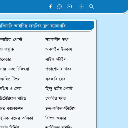
র্ডিনারি আইটির জনপ্রিয় ব্লগ ক্যাটাগরি
সলামিক পোস্ট
সমকালীন তথ্য
্য প্রযুক্তি
অনলাইন ইনকাম
যালেন্ডার
লাইফ স্টাইল
স্বাস্থ্য এবং চিকিৎসা
পড়াশোনার খবর
রিল্যান্সিং টিপস
সরকারি সেবা
প্রিয় ও সেরা
হিন্দু ধর্মীয় পোস্ট
িউটোরিয়াল গাইড
চাকরির খবর
দের কালেকশন
ছন্দ-কবিতা-স্ট্যাটাস
ধুনিক নামের তালিকা
বিভিন্ন অফার