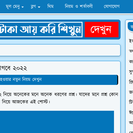
মূল মেনু
ব্লগ
থিম
নিয়ম ও শর্তাবলী
যোগাযোগ
অ
ই
তথ
ক্
লাগবে ২০২২
সু
 হওয়ার নতুন নিয়ম দেখুন
ফ্
জন
 নিয়ে অনেকের মনে অনেক ধরণের প্রশ্ন। যাদের মনে প্রশ্ন কোন
ে নিয়ে আজকের এই পোস্ট।
ট
ঈ
আ