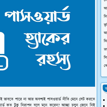
প্
আ
ব
কৃ
আর
ব
ভ্
স
খে
অ
া সবাই ভাবতে পারে না আর অবশ্যই পাসওয়ার্ড নীতি মেনে সেট করতে
র্ড কত টুকু নিরাপদ বলে মনে করেন? আচ্ছা চলুন জেনে নিই