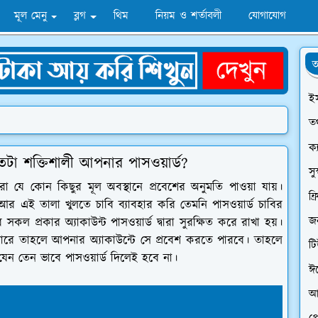
মূল মেনু
ব্লগ
থিম
নিয়ম ও শর্তাবলী
যোগাযোগ
অ
ই
তথ
ক্
কতটা শক্তিশালী আপনার পাসওয়ার্ড?
সু
ারা যে কোন কিছুর মূল অবস্থানে প্রবেশের অনুমতি পাওয়া যায়।
ফ্
আর এই তালা খুলতে চাবি ব্যাবহার করি তেমনি পাসওয়ার্ড চাবির
জন
 প্রকার অ্যাকাউন্ট পাসওয়ার্ড দ্বারা সুরক্ষিত করে রাখা হয়।
ারে তাহলে আপনার অ্যাকাউন্টে সে প্রবেশ করতে পারবে। তাহলে
ট
যেন তেন ভাবে পাসওয়ার্ড দিলেই হবে না।
ঈ
আ