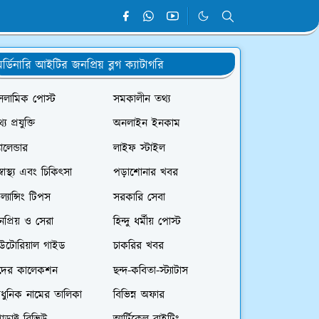
র্ডিনারি আইটির জনপ্রিয় ব্লগ ক্যাটাগরি
সলামিক পোস্ট
সমকালীন তথ্য
্য প্রযুক্তি
অনলাইন ইনকাম
যালেন্ডার
লাইফ স্টাইল
স্বাস্থ্য এবং চিকিৎসা
পড়াশোনার খবর
রিল্যান্সিং টিপস
সরকারি সেবা
প্রিয় ও সেরা
হিন্দু ধর্মীয় পোস্ট
িউটোরিয়াল গাইড
চাকরির খবর
দের কালেকশন
ছন্দ-কবিতা-স্ট্যাটাস
ধুনিক নামের তালিকা
বিভিন্ন অফার