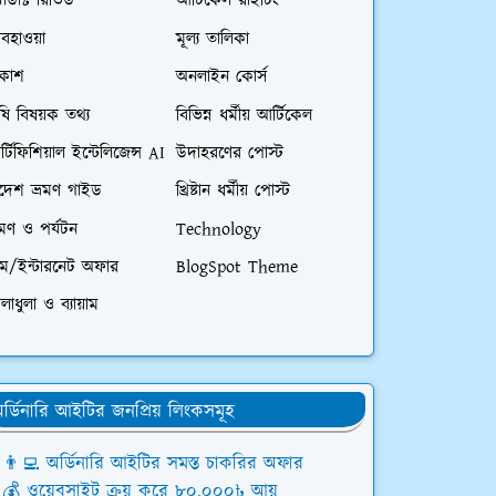
রোডাক্ট রিভিউ
আর্টিকেল রাইটিং
বহাওয়া
মূল্য তালিকা
িকাশ
অনলাইন কোর্স
ষি বিষয়ক তথ্য
বিভিন্ন ধর্মীয় আর্টিকেল
্টিফিশিয়াল ইন্টেলিজেন্স AI
উদাহরণের পোস্ট
িদেশ ভ্রমণ গাইড
খ্রিষ্টান ধর্মীয় পোস্ট
রমণ ও পর্যটন
Technology
িম/ইন্টারনেট অফার
BlogSpot Theme
লাধুলা ও ব্যায়াম
র্ডিনারি আইটির জনপ্রিয় লিংকসমূহ
👨‍💻 অর্ডিনারি আইটির সমস্ত চাকরির অফার
💰 ওয়েবসাইট ক্রয় করে ৮০,০০০৳ আয়