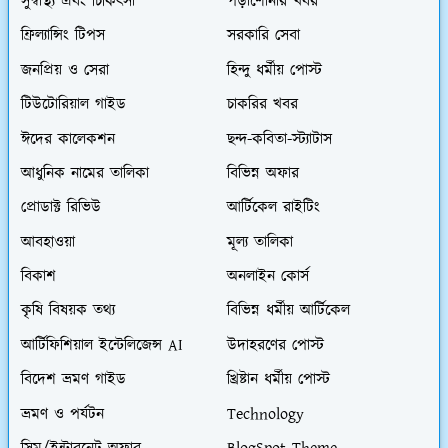
সুস্বাস্থ্য এবং চিকিৎসা
পড়াশোনার খবর
ফ্রিল্যান্সিং টিপস
সরকারি সেবা
জনপ্রিয় ও সেরা
হিন্দু ধর্মীয় পোস্ট
টিউটোরিয়াল গাইড
চাকরির খবর
ঈদের কালেকশন
ছন্দ-কবিতা-স্ট্যাটাস
আধুনিক নামের তালিকা
বিভিন্ন অফার
প্রোডাক্ট রিভিউ
আর্টিকেল রাইটিং
আবহাওয়া
মূল্য তালিকা
বিকাশ
অনলাইন কোর্স
কৃষি বিষয়ক তথ্য
বিভিন্ন ধর্মীয় আর্টিকেল
আর্টিফিশিয়াল ইন্টেলিজেন্স AI
উদাহরণের পোস্ট
বিদেশ ভ্রমণ গাইড
খ্রিষ্টান ধর্মীয় পোস্ট
ভ্রমণ ও পর্যটন
Technology