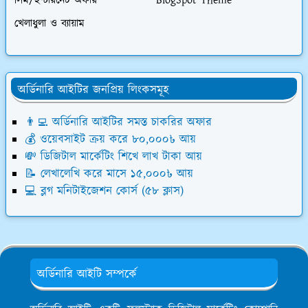
সিম/ইন্টারনেট অফার
BlogSpot Theme
খেলাধুলা ও ব্যায়াম
অর্ডিনারি আইটির জনপ্রিয় লিংকসমূহ
👨‍💻 অর্ডিনারি আইটির সমস্ত চাকরির অফার
💰 ওয়েবসাইট ক্রয় করে ৮০,০০০৳ আয়
💸 ডিজিটাল মার্কেটিং শিখে লাখ টাকা আয়
📝 লেখালেখি করে মাসে ১৫,০০০৳ আয়
💻 ব্লগ মনিটাইজেশন কোর্স (৫৮ ক্লাস)
অর্ডিনারি আইটি সম্পর্কে