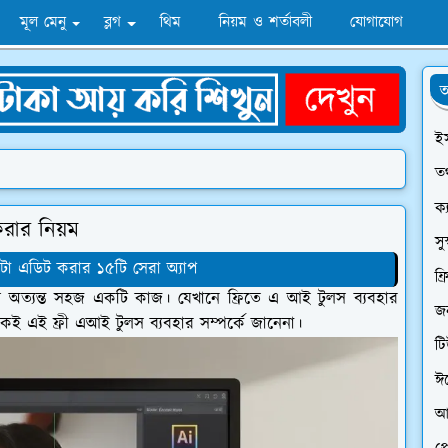
মূল মেনু
ব্লগ
থিম
নিয়ম ও শর্তাবলী
যোগাযোগ
অ
ই
তথ
ক্
রার নিয়ম
সু
ো এডিট করার ১৫টি সেরা অ্যাপ
ফ্
ম অত্যন্ত সহজ একটি কাজ। যেখানে ফ্রিতে এ আই টুলস ব্যবহার
জন
েই এই ফ্রী এআই টুলস ব্যবহার সম্পর্কে জানেনা।
ট
ঈ
আ