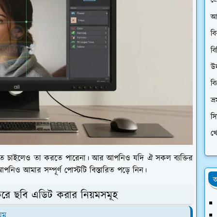
প্
আ
ব
বি
উ
ব
ভ্
স
খে
ে চাইলেও তা করতে পারেনা। আর আপনিও যদি ঐ সকল ব্যক্তির
নিও আমার সম্পূর্ণ পোস্টটি বিস্তারিত পড়ে নিন।
অ
 করে ছবি এডিট করার নিয়মসমূহ
়ম