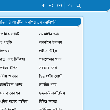
র্ডিনারি আইটির জনপ্রিয় ব্লগ ক্যাটাগরি
সলামিক পোস্ট
সমকালীন তথ্য
্য প্রযুক্তি
অনলাইন ইনকাম
যালেন্ডার
লাইফ স্টাইল
স্বাস্থ্য এবং চিকিৎসা
পড়াশোনার খবর
রিল্যান্সিং টিপস
সরকারি সেবা
প্রিয় ও সেরা
হিন্দু ধর্মীয় পোস্ট
িউটোরিয়াল গাইড
চাকরির খবর
দের কালেকশন
ছন্দ-কবিতা-স্ট্যাটাস
ধুনিক নামের তালিকা
বিভিন্ন অফার