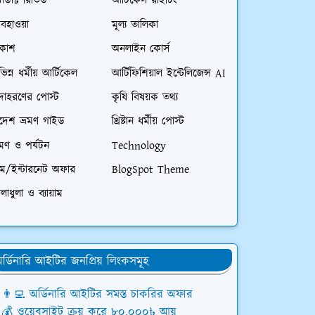
রোডাক্ট রিভিউ
আর্টিকেল রাইটিং
বহাওয়া
মূল্য তালিকা
িকাশ
অনলাইন কোর্স
ভিন্ন ধর্মীয় আর্টিকেল
আর্টিফিশিয়াল ইন্টেলিজেন্স AI
দাহরণের পোস্ট
কৃষি বিষয়ক তথ্য
িদেশ ভ্রমণ গাইড
খ্রিষ্টান ধর্মীয় পোস্ট
রমণ ও পর্যটন
Technology
িম/ইন্টারনেট অফার
BlogSpot Theme
লাধুলা ও ব্যায়াম
র্ডিনারি আইটির জনপ্রিয় লিংকসমূহ
👨‍💻 অর্ডিনারি আইটির সমস্ত চাকরির অফার
💰 ওয়েবসাইট ক্রয় করে ৮০,০০০৳ আয়