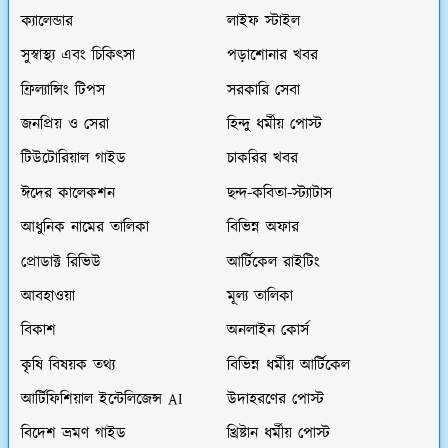
ক্যালেন্ডার
লাইফ স্টাইল
সুস্বাস্থ্য এবং চিকিৎসা
পড়াশোনার খবর
ফ্রিল্যান্সিং টিপস
সরকারি সেবা
জনপ্রিয় ও সেরা
হিন্দু ধর্মীয় পোস্ট
টিউটোরিয়াল গাইড
চাকরির খবর
ঈদের কালেকশন
ছন্দ-কবিতা-স্ট্যাটাস
আধুনিক নামের তালিকা
বিভিন্ন অফার
প্রোডাক্ট রিভিউ
আর্টিকেল রাইটিং
আবহাওয়া
মূল্য তালিকা
বিকাশ
অনলাইন কোর্স
কৃষি বিষয়ক তথ্য
বিভিন্ন ধর্মীয় আর্টিকেল
আর্টিফিশিয়াল ইন্টেলিজেন্স AI
উদাহরণের পোস্ট
বিদেশ ভ্রমণ গাইড
খ্রিষ্টান ধর্মীয় পোস্ট