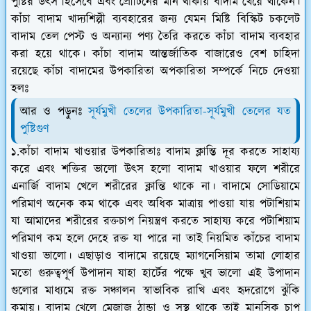
পুষ্টির উৎস হিসেবে এবং প্রোটিনের মান থাকায় বাদাম খেয়ে থাকেন।
কাঁচা বাদাম খাদ্যশিল্পী ব্যবহারের জন্য যেমন মিষ্টি বিস্কিট চকলেট
বাদাম তেল পেস্ট ও অন্যান্য পণ্য তৈরি করতে কাঁচা বাদাম ব্যবহার
করা হয়ে থাকে। কাঁচা বাদাম আন্তর্জাতিক বাজারেও বেশ চাহিদা
রয়েছে কাঁচা বাদামের উপকারিতা অপকারিতা সম্পর্কে নিচে দেওয়া
হলঃ
আর ও পড়ুনঃ
সূর্যমুখী তেলের উপকারিতা-সূর্যমুখী তেলের যত
পুষ্টিগুণ
১.কাঁচা বাদাম খাওয়ার উপকারিতাঃ বাদাম ক্লান্তি দূর করতে সাহায্য
করে এবং শক্তির ভালো উৎস হলো বাদাম খাওয়ার ফলে শরীরে
এনার্জি বাদাম খেলে শরীরের ক্লান্তি থাকে না। বাদামে সোডিয়ামে
পরিমাণ অনেক কম থাকে এবং অধিক মাত্রায় পাওয়া যায় পটাশিয়াম
যা আমাদের শরীরের রক্তচাপ নিয়ন্ত্রণ করতে সাহায্য করে পটাশিয়াম
পরিমাণ কম হলে দেহে রক্ত যা পারে না তাই নিয়মিত কাঁচের বাদাম
খাওয়া ভালো। এছাড়াও বাদামে রয়েছে ম্যাগনেসিয়াম তামা লোহার
মতো গুরুত্বপূর্ণ উপাদান যাহা হার্টের পক্ষে খুব ভালো এই উপাদান
গুলোর মাধ্যমে রক্ত সঞ্চালন স্বাভাবিক রাখি এবং হৃদরোগে ঝুঁকি
কমায়। বাদাম খেলে মেজাজ ঠান্ডা ও সুস্থ থাকে তাই মানসিক চাপ