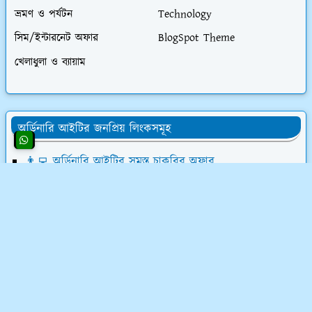
ভ্রমণ ও পর্যটন
Technology
সিম/ইন্টারনেট অফার
BlogSpot Theme
খেলাধুলা ও ব্যায়াম
অর্ডিনারি আইটির জনপ্রিয় লিংকসমূহ
👨‍💻 অর্ডিনারি আইটির সমস্ত চাকরির অফার
💰 ওয়েবসাইট ক্রয় করে ৮০,০০০৳ আয়
💸 ডিজিটাল মার্কেটিং শিখে লাখ টাকা আয়
📝 লেখালেখি করে মাসে ১৫,০০০৳ আয়
💻 ব্লগ মনিটাইজেশন কোর্স (৫৮ ক্লাস)