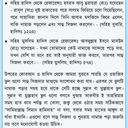
সহিহ হাদিস থেকে রেফারেন্সঃ হযরত আবু হুরায়রা (রাঃ) বলেছেন
- রাসুল (সাঃ) দুই রাকাতের পরে সালাম ফিরিয়ে চলে গিয়েছিলেন,
পরে সাহাবিরা জানান দিলে তিনি আবার মসজিদে ফিরে এলেন,
বাকি নামাজ পড়লেন এবং সাহু সিজদা করলেন। - (সহিহ বুখারি,
হাদিসঃ ১২২৪)
সহিহ মুসলিম হাদিস থেকে রেফারেন্সঃ আবদুল্লাহ ইবনে মাসউদ
(রাঃ) বলেছেন - যখন তোমাদের কেউ নামাজে সন্দেহে পড়ে যায়,
তখন বেশি যা মনে হয় তাই অনুযায়ী কাজ করবে, তারপর সাহু
সিজদা করবে। - (সহিহ মুসলিম, হাদিসঃ ৫৭৪)
উপরের কোরআন ও হাদিস থেকে আমরা বুঝতে পারছি যে ওয়াজিব
ভুল গুলো সাহু সিজদার মাধ্যমে সংশোধন করা যায়। এরপর যে ভুলটি
নামাজ পড়ার সময় হয়ে থাকে সেটি হচ্ছে সুন্নত বা মুস্তাহাব ভুল।
সুন্নত বা মুস্তাহাব ভুল গুলো বলতে বুঝায় তাকবীর ই তাহরিমার
সময় হাত কান পর্যন্ত না তোলা, রুকু থেকে ওঠার সময় সঠিকভাবে
“সামিয়াল্লাহু লিমান হামিদাহ” না বলা, বসার সময় হাতের আঙ্গুল না
বাঁধা ইত্যাদি। এগুলো হলে সাহু সিজদা ও পুনরায় নামাজ পড়া জরুরি
নয় তবে মনোযোগী হওয়া উচিত।