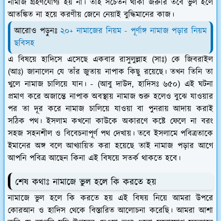
নামাজ গ্রহণযোগ্য হয় না। তাই সচেতন থাকা জরুরি তবে ভুল হলে
আতঙ্কিত না হয়ে করণীয় জেনে নেয়াই বুদ্ধিমানের কাজ।
আরোও পড়ুনঃ
২০+ নামাজের নিয়ম - পূর্ণাঙ্গ নামাজ পড়ার নিয়ম
ছবিসহ
এ বিষয়ে হাদিসে এসেছে একবার রাসুলুল্লাহ (সাঃ) কে জিবরাইল
(আঃ) জানালেন যে তাঁর জুতায় নাপাক কিছু রয়েছে। তখন তিনি তা
খুলে নামাজ চালিয়ে যান। - (আবু দাউদ, হাদিসঃ ৬৫০) এই ঘটনা
প্রমাণ করে অজান্তে নাপাক অবস্থায় নামাজ শুরু হলেও বুঝে যাওয়ার
পর তা দূর করে নামাজ চালিয়ে যাওয়া বা পুনরায় আদায় করাই
সঠিক পথ। ইসলাম কখনো কাউকে অকারণে কষ্টে ফেলে না বরং
সহজ সহনশীল ও বিবেচনাপূর্ণ পথ দেখায়। তবে ইসলামে পবিত্রতাকে
ইমানের অঙ্গ বলে আখ্যায়িত করা হয়েছে তাই নামাজ পড়ার আগে
আপনি পবিত্র আছেন কিনা এই বিষয়ে সতর্ক থাকতে হবে।
শেষ কথাঃ নামাজে ভুল হলে কি করতে হয়
নামাজে ভুল হলে কি করতে হয় এই বিষয় নিয়ে আমরা উপরে
কোরআন ও হাদিস থেকে বিস্তারিত আলোচনা করেছি। আমরা আশা