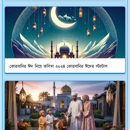
কোরবানির ঈদ নিয়ে কবিতা ২০২৪ কোরবানির ঈদের স্ট্যাটাস