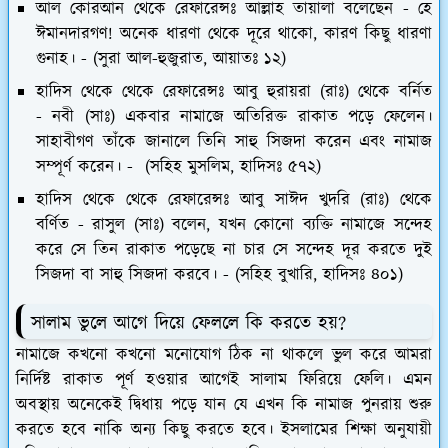
আল কোরআন থেকে রেফারেন্সঃ আল্লাহ তায়ালা বলেছেন - হে
ঈমানদারগণ! অনেক ধারণা থেকে দূরে থাকো, কারণ কিছু ধারণা
গুনাহ। - (সুরা আল-হুজুরাত, আয়াতঃ ১২)
হাদিস থেকে থেকে রেফারেন্সঃ আবু হুরায়রা (রাঃ) থেকে বর্নিত
- নবী (সাঃ) একবার নামাজে অতিরিক্ত রাকাত পড়ে ফেলেন।
সাহাবীগণ তাঁকে জানালে তিনি সাহু সিজদা করেন এবং নামাজ
সম্পূর্ণ করেন। - (সহিহ মুসলিম, হাদিসঃ ৫৭২)
হাদিস থেকে থেকে রেফারেন্সঃ আবু সাঈদ খুদরি (রাঃ) থেকে
বর্ণিত - রাসুল (সাঃ) বলেন, যখন কোনো ব্যক্তি নামাজে সন্দেহ
করে সে তিন রাকাত পড়েছে না চার সে সন্দেহ দূর করতে দুই
সিজদা বা সাহু সিজদা করবে। - (সহিহ বুখারি, হাদিসঃ ৪০১)
সালাম ভুলে আগে দিয়ে ফেললে কি করতে হয়?
নামাজে কখনো কখনো মনোযোগ ঠিক না থাকলে ভুল করে আমরা
নির্দিষ্ট রাকাত পূর্ণ হওয়ার আগেই সালাম ফিরিয়ে ফেলি। এমন
অবস্থায় অনেকেই দ্বিধায় পড়ে যান যে এখন কি নামাজ পুনরায় শুরু
করতে হবে নাকি অন্য কিছু করতে হবে। ইসলামের শিক্ষা অনুযায়ী