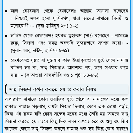
আল কোরআন থেকে রেফারেন্সঃ আল্লাহ তায়ালা বলেছেন
- নিশ্চয়ই সফল হলো মু’মিনগণ, যারা তাদের নামাজে বিনয়ী ও
মনোযোগী। - (সূরা মু’মিনূন ২৩ঃ ১-২)
হাদিস থেকে রেফারেন্সঃ হযরত মুহাম্মদ (সাঃ) বলেছেন - নামাজে
রুকু, সিজদা এবং সমস্ত অঙ্গভঙ্গি সুন্দরভাবে সম্পন্ন করো। -
(সুনান আবু দাউদ, হাদিসঃ ৮৬১)
রেফারেন্সঃ সুন্নত বা মুস্তাহাব কাজ ইচ্ছাকৃতভাবে ছুটে গেলে নামাজ
বাতিল হয় না, সাহু সিজদাও আবশ্যক নয়, তবে সওয়াব কমে
যায়। - (ফাতাওয়া আলমগীরি খণ্ড ১ পৃষ্ঠা ৮৪-৮৬)
সাহু সিজদা কখন করতে হয় ও করার নিয়ম
সাধারণত নামাজে কোন ওয়াজিব ছুটে গেলে বা নামাজের মধ্যে কত
রাকাত নামাজ পড়লাম, কয়টা সিজদা দিলাম, কোন এক দোয়া পড়ছি
কিনা এই রকম যদি কোন সন্দেহ মনের মধ্যে তৈরি হয় তাহলে সাহু
সিজদা করতে হয়। তবে কিছু দিক লক্ষ্য রাখতে হবে যে শুধু ওয়াজিব
কাজের ক্ষেত্রে সাহু সিজদা করলে নামাজ শুদ্ধ হয় কিন্তু কোন কারণে