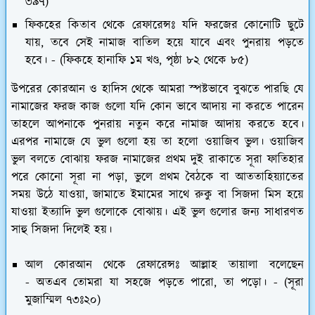
৩৯৭)
ফিকহের কিতাব থেকে রেফারেন্সঃ যদি ফরজের কোনোটি ছুটে
যায়, তবে সেই নামাজ বাতিল হয়ে যাবে এবং পুনরায় পড়তে
হবে। - (ফিকহে হানাফি ১ম খণ্ড, পৃষ্ঠা ৮২ থেকে ৮৫)
উপরের কোরআন ও হাদিস থেকে আমরা স্পষ্টভাবে বুঝতে পারছি যে
নামাজের ফরজ কাজ গুলো যদি কোন ভাবে আদায় না করতে পারেন
তাহলে আপনাকে পুনরায় নতুন করে নামাজ আদায় করতে হবে।
এরপর নামাজে যে ভুল গুলো হয় তা হলো ওয়াজিব ভুল। ওয়াজিব
ভুল বলতে বোঝায় ফরজ নামাজের প্রথম দুই রাকাতে সূরা ফাতিহার
পরে কোনো সূরা না পড়া, ভুলে প্রথম বৈঠকে বা আততাহিয়্যাতের
সময় উঠে যাওয়া, জামাতে ইমামের সাথে রুকু বা সিজদা মিস হয়ে
যাওয়া ইত্যাদি ভুল গুলোকে বোঝায়। এই ভুল গুলোর জন্য সাধারণত
সাহু সিজদা দিলেই হয়।
আল কোরআন থেকে রেফারেন্সঃ আল্লাহ তায়ালা বলেছেন
- অতএব তোমরা যা সহজে পড়তে পারো, তা পড়ো। - (সূরা
মুজাম্মিল ৭৩ঃ২০)