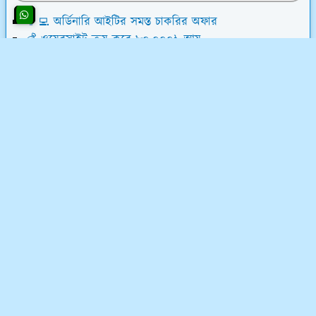
👨‍💻 অর্ডিনারি আইটির সমস্ত চাকরির অফার
💰 ওয়েবসাইট ক্রয় করে ৮০,০০০৳ আয়
💸 ডিজিটাল মার্কেটিং শিখে লাখ টাকা আয়
📝 লেখালেখি করে মাসে ১৫,০০০৳ আয়
💻 ব্লগ মনিটাইজেশন কোর্স (৫৮ ক্লাস)
অর্ডিনারি আইটি সম্পর্কে
অর্ডিনারি আইটি একটি ফুলস্ট্যাক ডিজিটাল মার্কেটিং কোম্পানি
এবং ফ্রিল্যান্সিং ইনস্টিটিউট। ফ্রিল্যান্সিং শিখুন ০৩ মাসের লিখিত
মানিব্যাক গ্যারেন্টিসহ - শর্ত প্রযোজ্য*
যোগাযোগ ও নীতিমালা