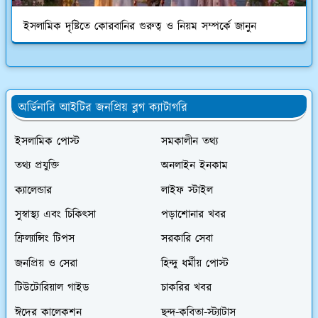
ইসলামিক দৃষ্টিতে কোরবানির গুরুত্ব ও নিয়ম সম্পর্কে জানুন
অর্ডিনারি আইটির জনপ্রিয় ব্লগ ক্যাটাগরি
ইসলামিক পোস্ট
সমকালীন তথ্য
তথ্য প্রযুক্তি
অনলাইন ইনকাম
ক্যালেন্ডার
লাইফ স্টাইল
সুস্বাস্থ্য এবং চিকিৎসা
পড়াশোনার খবর
ফ্রিল্যান্সিং টিপস
সরকারি সেবা
জনপ্রিয় ও সেরা
হিন্দু ধর্মীয় পোস্ট
টিউটোরিয়াল গাইড
চাকরির খবর
ঈদের কালেকশন
ছন্দ-কবিতা-স্ট্যাটাস