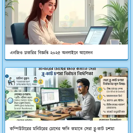
এনজিও চাকরির বিজ্ঞপ্তি ২০২৫ অনলাইনে আবেদন
কম্পিউটারের মনিটরের চোখের ক্ষতি কমাতে সেরা ব্লু-কাট চশমা