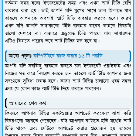
বর্তমান সময় হচ্ছে ইন্টারনেটের সময় এবং এখন স্মার্ট টিভি বেশি
ব্যবহার করা হয়। তাই আপনি যদি যুগের সাথে তাল মিলাতে যান
তাহলে আপনাকে অবশ্যই স্মার্ট টিভি ব্যবহার করতে হবে। কারণ
এখন যদি আপনি সাদাকালো টিভি ব্যবহার করেন তাহলে বিষয়টা
ভালো দেখাবে না। বাজারে এন্ড্রয়েড টিভি পাওয়া যায় সাধারণত
এটিও কিনতে পারেন তবে স্মার্ট টিভির মত হবে না।
আরো পড়ুনঃ
কম্পিউটারে কাজ করার ১৫ টি পদ্ধতি
আপনি যদি সবকিছু ব্যবহার করতে চান ইন্টারনেট ওয়াইফাই এবং
নিজের মত করে নিয়ন্ত্রণ করতে চান তাহলে স্মার্ট টিভি আপনার জন্য
সবথেকে সুবিধা জনক হবে। কারণ স্মার্ট টিভির চালানো খুবই সহজ
এবং যে কোন কাজ স্মার্ট টিভি দিয়ে করতে পারবেন।
আমাদের শেষ কথা
কিভাবে আপনার টিভির সফটওয়্যার আপডেট করবেন? আশা করি
বিষয়গুলো জানতে পেরেছেন। যদি আপনার বাড়িতে ইতি মধ্যেই স্মার্ট
টিভি থাকে এবং সেটিকে আপডেট করার প্রয়োজন হয় তাহলে