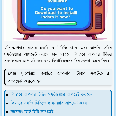
যদি আপনার বাসায় একটি স্মার্ট টিভি থাকে এবং আপনি সেটির
সফটওয়্যার আপডেট করতে চান তাহলে কিভাবে আপনার টিভির
সফটওয়্যার আপডেট করবেন? বিস্তারিতভাবে বিষয়গুলো জেনে নিন।
পেজ সূচিপত্রঃ কিভাবে আপনার টিভির সফটওয়্যার
আপডেট করতে হয়
কিভাবে আপনার টিভির সফটওয়্যার আপডেট করবেন
কিভাবে এলজি টিভিতে ফার্মওয়্যার আপডেট করব
স্যামসাং স্মার্ট টিভি আপডেট