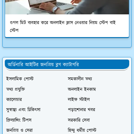
গুগল মিট ব্যবহার করে অনলাইন ক্লাস নেওয়ার নিয়ম স্টেপ বাই
স্টেপ
অর্ডিনারি আইটির জনপ্রিয় ব্লগ ক্যাটাগরি
ইসলামিক পোস্ট
সমকালীন তথ্য
তথ্য প্রযুক্তি
অনলাইন ইনকাম
ক্যালেন্ডার
লাইফ স্টাইল
সুস্বাস্থ্য এবং চিকিৎসা
পড়াশোনার খবর
ফ্রিল্যান্সিং টিপস
সরকারি সেবা
জনপ্রিয় ও সেরা
হিন্দু ধর্মীয় পোস্ট