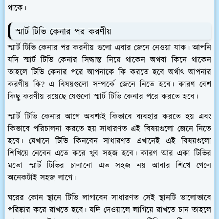
থাকে।
স্মার্ট টিভি কেনার পর করণীয়
স্মার্ট টিভি কেনার পর করনীয় গুলো এবার জেনে নেওয়া যাক। আপনি
যদি স্মার্ট টিভি কেনার সিদ্ধান্ত নিয়ে থাকেন অথবা কিনে থাকেন
তাহলে টিভি কেনার পরে আপনাকে কি করতে হবে অর্থাৎ আপনার
করণীয় কি? এ বিষয়গুলো সম্পর্কে জেনে নিতে হবে। কারণ বেশ
কিছু করণীয় রয়েছে যেগুলো স্মার্ট টিভি কেনার পরে করতে হবে।
স্মার্ট টিভি কেনার আগে অবশ্যই কিভাবে ব্যবহার করতে হয় এবং
কিভাবে পরিচালনা করতে হয় সাধারণত এই বিষয়গুলো জেনে নিতে
হবে। যেখানে টিভি কিনবেন সাধারণত এখানেই এই বিষয়গুলো
শিখিয়ে নেবেন এতে করে খুব সহজ হবে। কারণ আর একা টিভির
মতো স্মার্ট টিভির চালানো এত সহজ নয় আবার শিখে গেলে
অনেকটাই সহজ লাগে।
ঘরের কোন স্থানে টিভি লাগাবেন সাধারণত সেই স্থানটি ভালোভাবে
পরিষ্কার করে রাখতে হবে। যদি দেওয়ালে লাগিয়ে রাখতে চান তাহলে