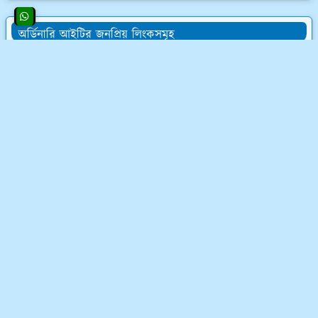
অর্ডিনারি আইটির জনপ্রিয় লিংকসমূহ
👨‍💻 অর্ডিনারি আইটির সমস্ত চাকরির অফার
💰 ওয়েবসাইট ক্রয় করে ৮০,০০০৳ আয়
💸 ডিজিটাল মার্কেটিং শিখে লাখ টাকা আয়
📝 লেখালেখি করে মাসে ১৫,০০০৳ আয়
💻 ব্লগ মনিটাইজেশন কোর্স (৫৮ ক্লাস)
অর্ডিনারি আইটি সম্পর্কে
অর্ডিনারি আইটি একটি ফুলস্ট্যাক ডিজিটাল মার্কেটিং কোম্পানি
এবং ফ্রিল্যান্সিং ইনস্টিটিউট। ফ্রিল্যান্সিং শিখুন ০৩ মাসের লিখিত
মানিব্যাক গ্যারেন্টিসহ - শর্ত প্রযোজ্য*