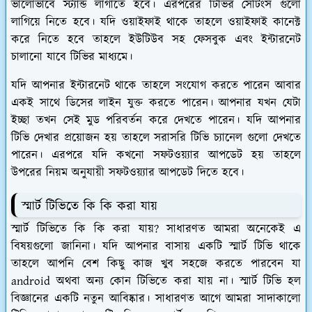
ভালোভাবে স্ট্যান্ড লাগাতে হবে। এরপরের টিভির সেটিংস গুলো
লাগিয়ে নিতে হবে। যদি ওয়াইফাই থাকে তাহলে ওয়াইফাই কানেক্ট
করে নিতে হবে তাহলে ইউটিউব সহ ফেসবুক এবং ইন্টারনেট
চালানো যাবে টিভির মাধ্যমে।
যদি আপনার ইন্টারনেট থাকে তাহলে সংযোগ করতে পারেন আবার
একই সাথে ডিসের লাইন যুক্ত করতে পারেন। আপনার যখন যেটা
ইচ্ছা তখন সেই মুড পরিবর্তন করে দেখতে পারেন। যদি আপনার
টিভি দেখার প্রয়োজন হয় তাহলে সরাসরি টিভি চ্যানেল গুলো দেখতে
পারেন। এরপরে যদি কখনো সফটওয়্যার আপডেট হয় তাহলে
উপরের নিয়ম অনুযায়ী সফটওয়্যার আপডেট দিতে হবে।
স্মার্ট টিভিতে কি কি করা যায়
স্মার্ট টিভিতে কি কি করা যায়? সাধারণত আমরা অনেকেই এ
বিষয়গুলো জানিনা। যদি আপনার বাসায় একটি স্মার্ট টিভি থাকে
তাহলে আপনি বেশ কিছু কাজ খুব সহজে করতে পারবেন যা
android অথবা অন্য কোন টিভিতে করা যায় না। স্মার্ট টিভি হল
বিজ্ঞানের একটি নতুন আবিষ্কার। সাধারণত আগে আমরা সাদাকালো