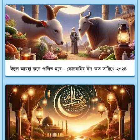
ঈদুল আযহা কবে পালিত হবে - কোরবানির ঈদ কত তারিখে ২০২৪