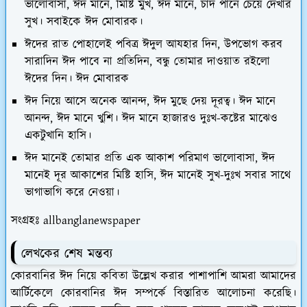
ভালোবাসা, ঈদ মানে, মিষ্টি মুখ, ঈদ মানে, চাঁদ পানে চেয়ে দেখার
সুখ। সবাইকে ঈদ মোবারক।
ঈদের রাত পোহালেই পবিত্র ঈদুল আযহার দিন, উপভোগ করব
সারাদিন ঈদ পাবে না প্রতিদিন, বন্ধু তোমার দাওয়াত রইলো
ঈদের দিন। ঈদ মোবারক
ঈদ নিয়ে আসে অনেক আনন্দ, ঈদ মুছে দেয় দূরত্ব। ঈদ মানে
আনন্দ, ঈদ মানে খুশি। ঈদ মানে হাজারও দুঃখ-কষ্টের মাঝেও
একটুখানি হাসি।
ঈদ মানেই তোমার প্রতি এক আকাশ পরিমাণ ভালোবাসা, ঈদ
মানেই দূর আকাশের মিষ্টি হাসি, ঈদ মানেই সুখ-দুঃখ সবার সাথে
ভাগাভাগি করে নেওয়া।
সংগ্রহঃ
allbanglanewspaper
লেখকের শেষ মন্তব্য
কোরবানির ঈদ নিয়ে কবিতা উল্লেখ করার পাশাপাশি আমরা আমাদের
আর্টিকেলে কোরবানির ঈদ সম্পর্কে বিস্তারিত আলোচনা করেছি।