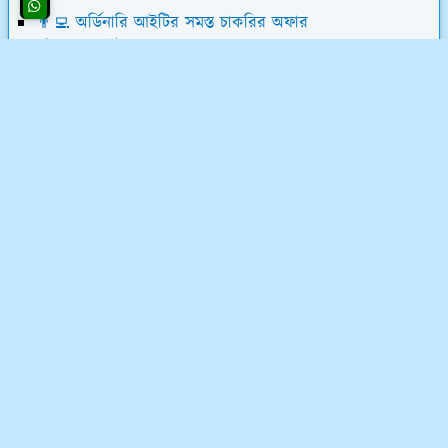
👨‍💻 অর্ডিনারি আইটির সমস্ত চাকরির অফার
💰 ওয়েবসাইট ক্রয় করে ৮০,০০০৳ আয়
💸 ডিজিটাল মার্কেটিং শিখে লাখ টাকা আয়
📝 লেখালেখি করে মাসে ১৫,০০০৳ আয়
💻 ব্লগ মনিটাইজেশন কোর্স (৫৮ ক্লাস)
অর্ডিনারি আইটি সম্পর্কে
অর্ডিনারি আইটি একটি ফুলস্ট্যাক ডিজিটাল মার্কেটিং কোম্পানি
এবং ফ্রিল্যান্সিং ইনস্টিটিউট। ফ্রিল্যান্সিং শিখুন ০৩ মাসের লিখিত
মানিব্যাক গ্যারেন্টিসহ - শর্ত প্রযোজ্য*
যোগাযোগ ও নীতিমালা