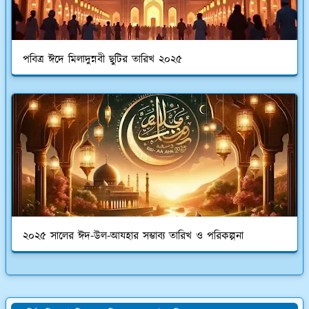
পবিত্র ঈদে মিলাদুন্নবী ছুটির তারিখ ২০২৫
২০২৫ সালের ঈদ-উল-আযহার সম্ভাব্য তারিখ ও পরিকল্পনা