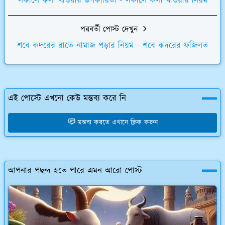
সকালে কলা খাওয়ার উপকারিতা - সকালে কলা খাওয়ার নিয়ম
পরবর্তী পোস্ট দেখুন
শবে কদরের রাতে নামাজ পড়ার নিয়ম - শবে কদরের ফজিলত
এই পোস্টে এখনো কেউ মন্তব্য করে নি
মন্তব্য করতে এখানে ক্লিক করুন
আপনার পছন্দ হতে পারে এমন আরো পোস্ট