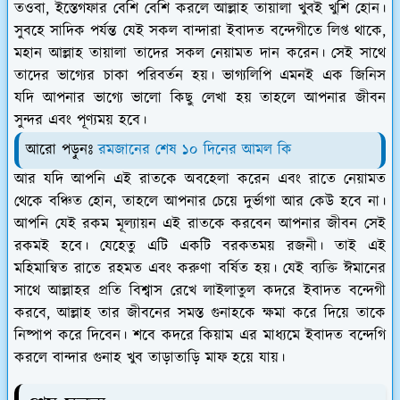
তওবা, ইস্তেগফার বেশি বেশি করলে আল্লাহ তায়ালা খুবই খুশি হোন।
সুবহে সাদিক পর্যন্ত যেই সকল বান্দারা ইবাদত বন্দেগীতে লিপ্ত থাকে,
মহান আল্লাহ তায়ালা তাদের সকল নেয়ামত দান করেন। সেই সাথে
তাদের ভাগ্যের চাকা পরিবর্তন হয়। ভাগ্যলিপি এমনই এক জিনিস
যদি আপনার ভাগ্যে ভালো কিছু লেখা হয় তাহলে আপনার জীবন
সুন্দর এবং পূণ্যময় হবে।
আরো পড়ুনঃ
রমজানের শেষ ১০ দিনের আমল কি
আর যদি আপনি এই রাতকে অবহেলা করেন এবং রাতে নেয়ামত
থেকে বঞ্চিত হোন, তাহলে আপনার চেয়ে দুর্ভাগা আর কেউ হবে না।
আপনি যেই রকম মূল্যায়ন এই রাতকে করবেন আপনার জীবন সেই
রকমই হবে। যেহেতু এটি একটি বরকতময় রজনী। তাই এই
মহিমান্বিত রাতে রহমত এবং করুণা বর্ষিত হয়। যেই ব্যক্তি ঈমানের
সাথে আল্লাহর প্রতি বিশ্বাস রেখে লাইলাতুল কদরে ইবাদত বন্দেগী
করবে, আল্লাহ তার জীবনের সমস্ত গুনাহকে ক্ষমা করে দিয়ে তাকে
নিষ্পাপ করে দিবেন। শবে কদরে কিয়াম এর মাধ্যমে ইবাদত বন্দেগি
করলে বান্দার গুনাহ খুব তাড়াতাড়ি মাফ হয়ে যায়।