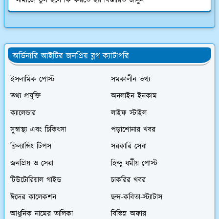
নামাজে ভুল হলে কি করতে হয় বিস্তারিত জানুন
অর্ডিনারি আইটির জনপ্রিয় ব্লগ ক্যাটাগরি
ইসলামিক পোস্ট
সমকালীন তথ্য
তথ্য প্রযুক্তি
অনলাইন ইনকাম
ক্যালেন্ডার
লাইফ স্টাইল
সুস্বাস্থ্য এবং চিকিৎসা
পড়াশোনার খবর
ফ্রিল্যান্সিং টিপস
সরকারি সেবা
জনপ্রিয় ও সেরা
হিন্দু ধর্মীয় পোস্ট
টিউটোরিয়াল গাইড
চাকরির খবর
ঈদের কালেকশন
ছন্দ-কবিতা-স্ট্যাটাস
আধুনিক নামের তালিকা
বিভিন্ন অফার