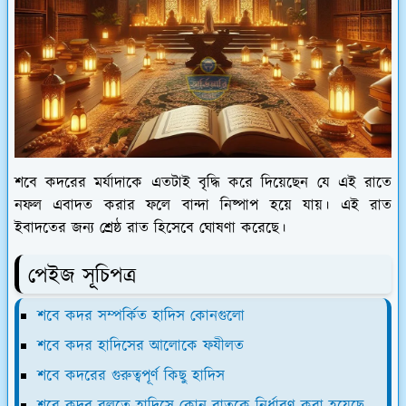
শবে কদরের মর্যাদাকে এতটাই বৃদ্ধি করে দিয়েছেন যে এই রাতে
নফল এবাদত করার ফলে বান্দা নিষ্পাপ হয়ে যায়। এই রাত
ইবাদতের জন্য শ্রেষ্ঠ রাত হিসেবে ঘোষণা করেছে।
পেইজ সূচিপত্র
শবে কদর সম্পর্কিত হাদিস কোনগুলো
শবে কদর হাদিসের আলোকে ফযীলত
শবে কদরের গুরুত্বপূর্ণ কিছু হাদিস
শবে কদর বলতে হাদিসে কোন রাতকে নির্ধারণ করা হয়েছে