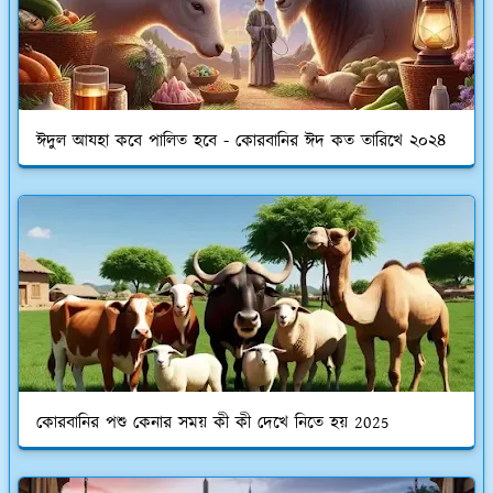
ঈদুল আযহা কবে পালিত হবে - কোরবানির ঈদ কত তারিখে ২০২৪
কোরবানির পশু কেনার সময় কী কী দেখে নিতে হয় 2025