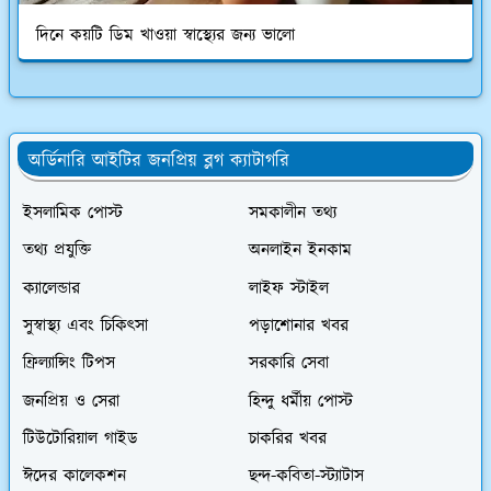
দিনে কয়টি ডিম খাওয়া স্বাস্থ্যের জন্য ভালো
অর্ডিনারি আইটির জনপ্রিয় ব্লগ ক্যাটাগরি
ইসলামিক পোস্ট
সমকালীন তথ্য
তথ্য প্রযুক্তি
অনলাইন ইনকাম
ক্যালেন্ডার
লাইফ স্টাইল
সুস্বাস্থ্য এবং চিকিৎসা
পড়াশোনার খবর
ফ্রিল্যান্সিং টিপস
সরকারি সেবা
জনপ্রিয় ও সেরা
হিন্দু ধর্মীয় পোস্ট
টিউটোরিয়াল গাইড
চাকরির খবর
ঈদের কালেকশন
ছন্দ-কবিতা-স্ট্যাটাস