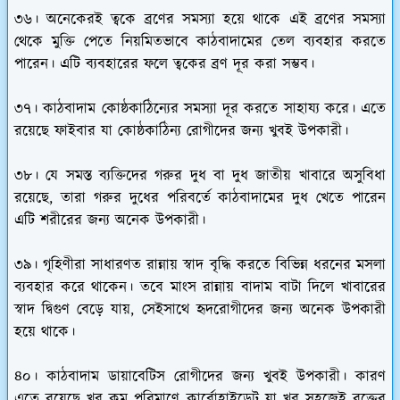
৩৬। অনেকেরই ত্বকে ব্রণের সমস্যা হয়ে থাকে এই ব্রণের সমস্যা
থেকে মুক্তি পেতে নিয়মিতভাবে কাঠবাদামের তেল ব্যবহার করতে
পারেন। এটি ব্যবহারের ফলে ত্বকের ব্রণ দূর করা সম্ভব।
৩৭। কাঠবাদাম কোষ্ঠকাঠিন্যের সমস্যা দূর করতে সাহায্য করে। এতে
রয়েছে ফাইবার যা কোষ্ঠকাঠিন্য রোগীদের জন্য খুবই উপকারী।
৩৮। যে সমস্ত ব্যক্তিদের গরুর দুধ বা দুধ জাতীয় খাবারে অসুবিধা
রয়েছে, তারা গরুর দুধের পরিবর্তে কাঠবাদামের দুধ খেতে পারেন
এটি শরীরের জন্য অনেক উপকারী।
৩৯। গৃহিণীরা সাধারণত রান্নায় স্বাদ বৃদ্ধি করতে বিভিন্ন ধরনের মসলা
ব্যবহার করে থাকেন। তবে মাংস রান্নায় বাদাম বাটা দিলে খাবারের
স্বাদ দ্বিগুণ বেড়ে যায়, সেইসাথে হৃদরোগীদের জন্য অনেক উপকারী
হয়ে থাকে।
৪০। কাঠবাদাম ডায়াবেটিস রোগীদের জন্য খুবই উপকারী। কারণ
এতে রয়েছে খুব কম পরিমাণে কার্বোহাইড্রেট যা খুব সহজেই রক্তের