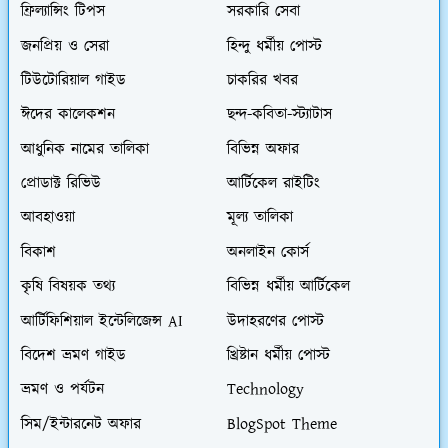
ফ্রিল্যান্সিং টিপস
সরকারি সেবা
জনপ্রিয় ও সেরা
হিন্দু ধর্মীয় পোস্ট
টিউটোরিয়াল গাইড
চাকরির খবর
ঈদের কালেকশন
ছন্দ-কবিতা-স্ট্যাটাস
আধুনিক নামের তালিকা
বিভিন্ন অফার
প্রোডাক্ট রিভিউ
আর্টিকেল রাইটিং
আবহাওয়া
মূল্য তালিকা
বিকাশ
অনলাইন কোর্স
কৃষি বিষয়ক তথ্য
বিভিন্ন ধর্মীয় আর্টিকেল
আর্টিফিশিয়াল ইন্টেলিজেন্স AI
উদাহরণের পোস্ট
বিদেশ ভ্রমণ গাইড
খ্রিষ্টান ধর্মীয় পোস্ট
ভ্রমণ ও পর্যটন
Technology
সিম/ইন্টারনেট অফার
BlogSpot Theme