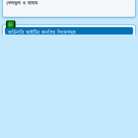
খেলাধুলা ও ব্যায়াম
অর্ডিনারি আইটির জনপ্রিয় লিংকসমূহ
👨‍💻 অর্ডিনারি আইটির সমস্ত চাকরির অফার
💰 ওয়েবসাইট ক্রয় করে ৮০,০০০৳ আয়
💸 ডিজিটাল মার্কেটিং শিখে লাখ টাকা আয়
📝 লেখালেখি করে মাসে ১৫,০০০৳ আয়
💻 ব্লগ মনিটাইজেশন কোর্স (৫৮ ক্লাস)
অর্ডিনারি আইটি সম্পর্কে
অর্ডিনারি আইটি একটি ফুলস্ট্যাক ডিজিটাল মার্কেটিং কোম্পানি