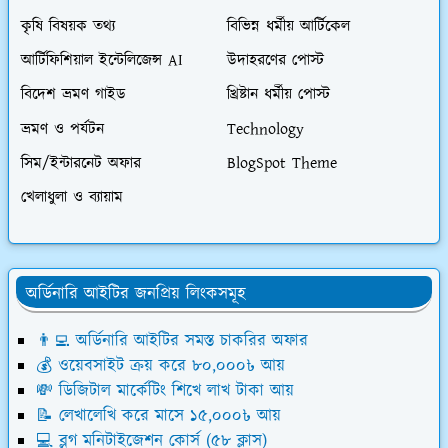
কৃষি বিষয়ক তথ্য
বিভিন্ন ধর্মীয় আর্টিকেল
আর্টিফিশিয়াল ইন্টেলিজেন্স AI
উদাহরণের পোস্ট
বিদেশ ভ্রমণ গাইড
খ্রিষ্টান ধর্মীয় পোস্ট
ভ্রমণ ও পর্যটন
Technology
সিম/ইন্টারনেট অফার
BlogSpot Theme
খেলাধুলা ও ব্যায়াম
অর্ডিনারি আইটির জনপ্রিয় লিংকসমূহ
👨‍💻 অর্ডিনারি আইটির সমস্ত চাকরির অফার
💰 ওয়েবসাইট ক্রয় করে ৮০,০০০৳ আয়
💸 ডিজিটাল মার্কেটিং শিখে লাখ টাকা আয়
📝 লেখালেখি করে মাসে ১৫,০০০৳ আয়
💻 ব্লগ মনিটাইজেশন কোর্স (৫৮ ক্লাস)