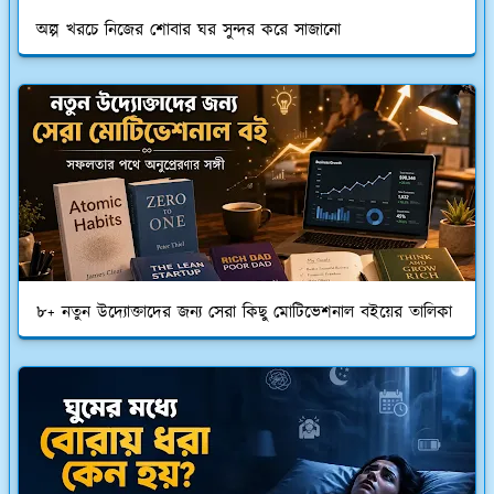
অল্প খরচে নিজের শোবার ঘর সুন্দর করে সাজানো
৮+ নতুন উদ্যোক্তাদের জন্য সেরা কিছু মোটিভেশনাল বইয়ের তালিকা