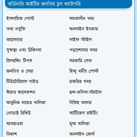
অর্ডিনারি আইটির জনপ্রিয় ব্লগ ক্যাটাগরি
ইসলামিক পোস্ট
সমকালীন তথ্য
তথ্য প্রযুক্তি
অনলাইন ইনকাম
ক্যালেন্ডার
লাইফ স্টাইল
সুস্বাস্থ্য এবং চিকিৎসা
পড়াশোনার খবর
ফ্রিল্যান্সিং টিপস
সরকারি সেবা
জনপ্রিয় ও সেরা
হিন্দু ধর্মীয় পোস্ট
টিউটোরিয়াল গাইড
চাকরির খবর
ঈদের কালেকশন
ছন্দ-কবিতা-স্ট্যাটাস
আধুনিক নামের তালিকা
বিভিন্ন অফার
প্রোডাক্ট রিভিউ
আর্টিকেল রাইটিং
আবহাওয়া
মূল্য তালিকা
বিকাশ
অনলাইন কোর্স