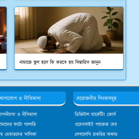
নামাজে ভুল হলে কি করতে হয় বিস্তারিত জানুন
যোগাযোগ ও নীতিমালা
প্রয়োজনীয় লিংকসমূহ
োপনীয়তা ও নীতিমালা
ডিজিটাল মার্কেটিং কোর্স
মাদের ফটো গ্যালারি
ওয়েবসাইট প্যাকেজ ক্রয়
িম মেম্বারদের তালিকা
লেখালেখি চাকরির অফার