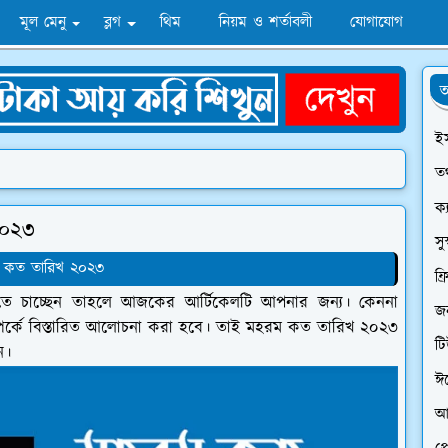
মূল মেনু
ব্লগ
থিম
নিয়ম ও শর্তাবলী
যোগাযোগ
অ
ই
তথ
ক্
২০২৩
সু
 কত তারিখ ২০২৩
ফ্
ে চাচ্ছেন তাহলে আজকের আর্টিকেলটি আপনার জন্য। কেননা
জন
্কে বিস্তারিত আলোচনা করা হবে। তাই মহরম কত তারিখ ২০২৩
ট
ন।
ঈ
আ