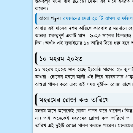
গুরুত্বপূর্ণ ঘটনা বলি রয়েছে। যেমন এই মাসে হযরত মুহ
করেন।
আরো পড়ুনঃ
রমজানের সেরা ২০ টি আমল ও ফজি
আবার এই মাসের দশম তারিখে কারবালার ময়দানে হ
অত্যন্ত গুরুত্বপূর্ণ একটি মাস। ২০২৩ সালের জিলহজ
দিন। অর্থাৎ এই জুলাইয়ের ১৯ তারিখ দিয়ে শুরু হবে 
১০ মহরম ২০২৩
১০ মহরম ২০২৩ সাল হচ্ছে ইংরেজি মাসের ২৮ জুলা
আশুরা। হোসেন ইবনে আলী এই দিনে কারবালার প্রান্ত
আশুরা পালন করে এবং এই সময় দুইদিন রোজা রাখে
মহরমের রোজা কত তারিখে
মহরম মাসে অনেকেই রোজা পালন করে থাকেন। কিন্তু
না। তাই অনেকেই মহরমের রোজা কত তারিখে তা জ
তারিখ এই দুইটি রোজা পালন করতে পারেন। মহরমের