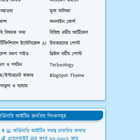
রোডাক্ট রিভিউ
আর্টিকেল রাইটিং
বহাওয়া
মূল্য তালিকা
িকাশ
অনলাইন কোর্স
ষি বিষয়ক তথ্য
বিভিন্ন ধর্মীয় আর্টিকেল
্টিফিশিয়াল ইন্টেলিজেন্স AI
উদাহরণের পোস্ট
িদেশ ভ্রমণ গাইড
খ্রিষ্টান ধর্মীয় পোস্ট
রমণ ও পর্যটন
Technology
িম/ইন্টারনেট অফার
BlogSpot Theme
লাধুলা ও ব্যায়াম
র্ডিনারি আইটির জনপ্রিয় লিংকসমূহ
👨‍💻 অর্ডিনারি আইটির সমস্ত চাকরির অফার
💰 ওয়েবসাইট ক্রয় করে ৮০,০০০৳ আয়