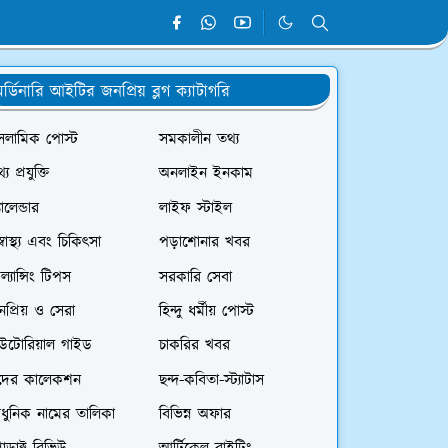
র্ডিনারি আইটির জনপ্রিয় ব্লগ ক্যাটাগরি
সলামিক পোস্ট
সমকালীন তথ্য
্য প্রযুক্তি
অনলাইন ইনকাম
যালেন্ডার
লাইফ স্টাইল
স্বাস্থ্য এবং চিকিৎসা
পড়াশোনার খবর
রিল্যান্সিং টিপস
সরকারি সেবা
প্রিয় ও সেরা
হিন্দু ধর্মীয় পোস্ট
িউটোরিয়াল গাইড
চাকরির খবর
দের কালেকশন
ছন্দ-কবিতা-স্ট্যাটাস
ধুনিক নামের তালিকা
বিভিন্ন অফার