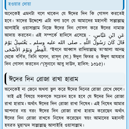
হওয়ার দোয়া
অনেকেই এমনটা বলে থাকেন যে ঈদের দিন কি গোসল করতেই
হবে। তাদের উদ্দেশ্যে এটা বলা চলে যে আমাদের মহানবী সাল্লাল্লাহু
আলাইহি ওয়াসাল্লাম নিজে ঈদের দিন গোসল করে ঈদের নামাজ
আদায় করতেন। এই সম্পর্কে হাদিসে এসেছে - عَنِ ابْنِ عَبَّاسٍ،
قَالَ كَانَ رَسُولُ اللَّهِ ـ صلى الله عليه وسلم ـ يَغْتَسِلُ يَوْمَ
الْفِطْرِ وَيَوْمَ الأَضْحَى. "ইবনে আব্বাস রাদিয়াল্লাহু তা'আলা আনহু
থেকে বর্ণিত, তিনি বলেন, রাসূল (সা.) ঈদুল ফিতর ও ঈদুল আযহার
দিন গোসল করতেন।"(সুনানে আবু দাউদ, হাদিস: ১৩১৫)।
ঈদের দিন রোজা রাখা হারাম
অনেকেই না জেনে অথবা ভুল করে ঈদের দিনের রোজা রেখে ফেলে।
তাই এই বিষয়ে সকলকে সচেতন হতে হবে যে ঈদের দিন রোজা
রাখা হারাম। অর্থাৎ ঈদের দিন রোজা রাখা নিষেধ। এই নিষেধ আমার
আপনার নয় বরং ঈদের দিন রোজা রাখা হারাম করেছেন অর্থাৎ
ঈদের দিন রোজা রাখতে নিষেধ করেছেন স্বয়ং আমাদের মহানবী
হযরত মুহাম্মদ সাল্লাল্লাহু আলাইহি ওয়াসাল্লাম।