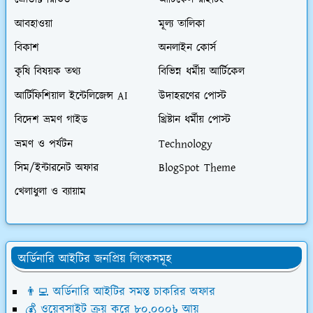
প্রোডাক্ট রিভিউ
আর্টিকেল রাইটিং
আবহাওয়া
মূল্য তালিকা
বিকাশ
অনলাইন কোর্স
কৃষি বিষয়ক তথ্য
বিভিন্ন ধর্মীয় আর্টিকেল
আর্টিফিশিয়াল ইন্টেলিজেন্স AI
উদাহরণের পোস্ট
বিদেশ ভ্রমণ গাইড
খ্রিষ্টান ধর্মীয় পোস্ট
ভ্রমণ ও পর্যটন
Technology
সিম/ইন্টারনেট অফার
BlogSpot Theme
খেলাধুলা ও ব্যায়াম
অর্ডিনারি আইটির জনপ্রিয় লিংকসমূহ
👨‍💻 অর্ডিনারি আইটির সমস্ত চাকরির অফার
💰 ওয়েবসাইট ক্রয় করে ৮০,০০০৳ আয়