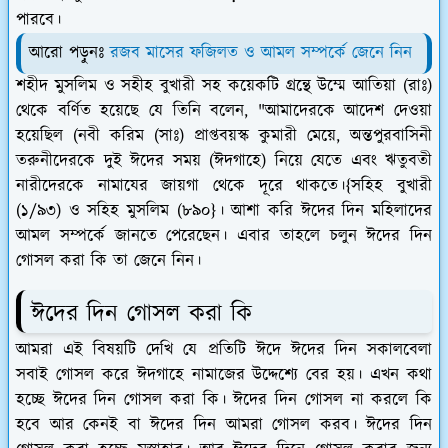
পারবে।
আরো পড়ুনঃ
রজব মাসের ফজিলত ও আমল সম্পর্কে জেনে নিন
শহীদ মুসলিম ও সহীহ বুখারী সহ কয়েকটি গ্রন্থে উম্মে আতিয়া (রাঃ)
থেকে বর্ণিত হয়েছে যে তিনি বলেন, "আমাদেরকে আদেশ দেওয়া
হয়েছিল (নবী করিম (সাঃ) প্রাপ্তবয়স্ক কুমারী মেয়ে, অন্তপুরবাসিনী
তরুনীদেরকে দুই ঈদের সময় (ঈদগাহে) নিয়ে যেতে এবং ঋতুবতী
নারীদেরকে নামাযের জায়গা থেকে দূরে থাকতে।{সহিহ বুখারী
(১/৯৩) ও সহিহ মুসলিম (৮৯০}। আশা করি ঈদের দিন মহিলাদের
আমল সম্পর্কে জানতে পেরেছেন। এবার তাহলে চলুন ঈদের দিন
গোসল করা কি তা জেনে নিন।
ঈদের দিন গোসল করা কি
আমরা এই বিষয়টি দেখি যে প্রতিটি ঈদে ঈদের দিন সকালবেলা
সবাই গোসল করে ঈদগাহে নামাজের উদ্দেশ্যে বের হয়। এখন কথা
হচ্ছে ঈদের দিন গোসল করা কি। ঈদের দিন গোসল না করলে কি
হবে আর কেনই বা ঈদের দিন আমরা গোসল করব। ঈদের দিন