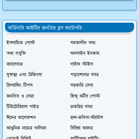
অর্ডিনারি আইটির জনপ্রিয় ব্লগ ক্যাটাগরি
ইসলামিক পোস্ট
সমকালীন তথ্য
তথ্য প্রযুক্তি
অনলাইন ইনকাম
ক্যালেন্ডার
লাইফ স্টাইল
সুস্বাস্থ্য এবং চিকিৎসা
পড়াশোনার খবর
ফ্রিল্যান্সিং টিপস
সরকারি সেবা
জনপ্রিয় ও সেরা
হিন্দু ধর্মীয় পোস্ট
টিউটোরিয়াল গাইড
চাকরির খবর
ঈদের কালেকশন
ছন্দ-কবিতা-স্ট্যাটাস
আধুনিক নামের তালিকা
বিভিন্ন অফার