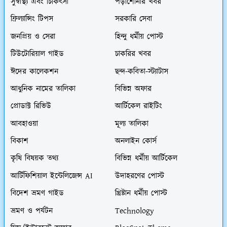
সুস্বাস্থ্য এবং চিকিৎসা
পড়াশোনার খবর
ফ্রিল্যান্সিং টিপস
সরকারি সেবা
জনপ্রিয় ও সেরা
হিন্দু ধর্মীয় পোস্ট
টিউটোরিয়াল গাইড
চাকরির খবর
ঈদের কালেকশন
ছন্দ-কবিতা-স্ট্যাটাস
আধুনিক নামের তালিকা
বিভিন্ন অফার
প্রোডাক্ট রিভিউ
আর্টিকেল রাইটিং
আবহাওয়া
মূল্য তালিকা
বিকাশ
অনলাইন কোর্স
কৃষি বিষয়ক তথ্য
বিভিন্ন ধর্মীয় আর্টিকেল
আর্টিফিশিয়াল ইন্টেলিজেন্স AI
উদাহরণের পোস্ট
বিদেশ ভ্রমণ গাইড
খ্রিষ্টান ধর্মীয় পোস্ট
ভ্রমণ ও পর্যটন
Technology