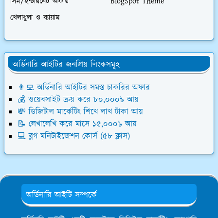
সিম/ইন্টারনেট অফার
BlogSpot Theme
খেলাধুলা ও ব্যায়াম
অর্ডিনারি আইটির জনপ্রিয় লিংকসমূহ
👨‍💻 অর্ডিনারি আইটির সমস্ত চাকরির অফার
💰 ওয়েবসাইট ক্রয় করে ৮০,০০০৳ আয়
💸 ডিজিটাল মার্কেটিং শিখে লাখ টাকা আয়
📝 লেখালেখি করে মাসে ১৫,০০০৳ আয়
💻 ব্লগ মনিটাইজেশন কোর্স (৫৮ ক্লাস)
অর্ডিনারি আইটি সম্পর্কে