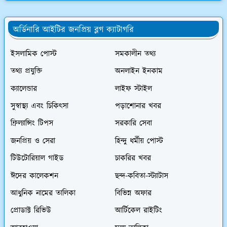
অর্ডিনারি আইটির জনপ্রিয় ব্লগ ক্যাটাগরি
ইসলামিক পোস্ট
সমকালীন তথ্য
তথ্য প্রযুক্তি
অনলাইন ইনকাম
ক্যালেন্ডার
লাইফ স্টাইল
সুস্বাস্থ্য এবং চিকিৎসা
পড়াশোনার খবর
ফ্রিল্যান্সিং টিপস
সরকারি সেবা
জনপ্রিয় ও সেরা
হিন্দু ধর্মীয় পোস্ট
টিউটোরিয়াল গাইড
চাকরির খবর
ঈদের কালেকশন
ছন্দ-কবিতা-স্ট্যাটাস
আধুনিক নামের তালিকা
বিভিন্ন অফার
প্রোডাক্ট রিভিউ
আর্টিকেল রাইটিং