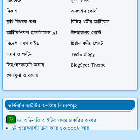
আবহাওয়া
মূল্য তালিকা
বিকাশ
অনলাইন কোর্স
কৃষি বিষয়ক তথ্য
বিভিন্ন ধর্মীয় আর্টিকেল
আর্টিফিশিয়াল ইন্টেলিজেন্স AI
উদাহরণের পোস্ট
বিদেশ ভ্রমণ গাইড
খ্রিষ্টান ধর্মীয় পোস্ট
ভ্রমণ ও পর্যটন
Technology
সিম/ইন্টারনেট অফার
BlogSpot Theme
খেলাধুলা ও ব্যায়াম
অর্ডিনারি আইটির জনপ্রিয় লিংকসমূহ
👨‍💻 অর্ডিনারি আইটির সমস্ত চাকরির অফার
💰 ওয়েবসাইট ক্রয় করে ৮০,০০০৳ আয়
💸 ডিজিটাল মার্কেটিং শিখে লাখ টাকা আয়