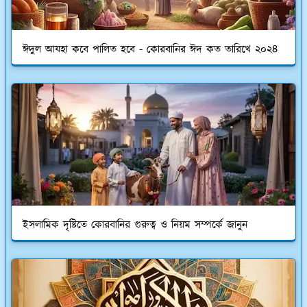
ঈদুল আযহা কবে পালিত হবে - কোরবানির ঈদ কত তারিখে ২০২৪
ইসলামিক দৃষ্টিতে কোরবানির গুরুত্ব ও নিয়ম সম্পর্কে জানুন